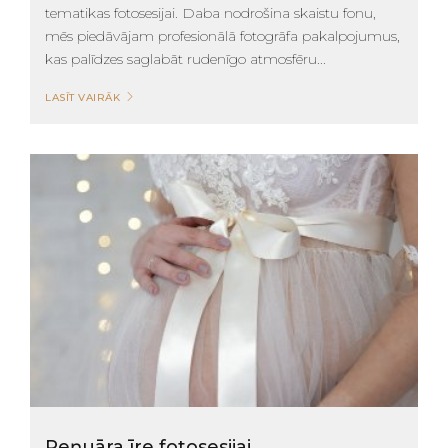
tematikas fotosesijai. Daba nodrošina skaistu fonu,
mēs piedāvājam profesionālā fotogrāfa pakalpojumus,
kas palīdzes saglabāt rudenīgo atmosfēru...
LASĪT VAIRĀK
Peņuāra īre fotosesijai