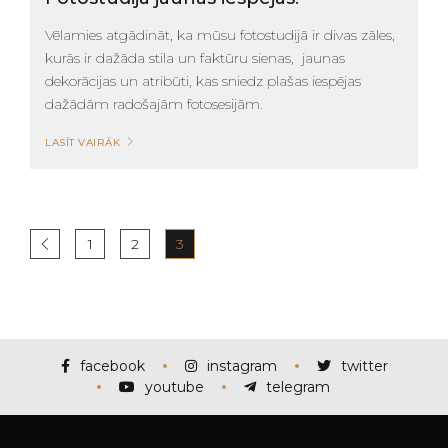
Vēlamies atgādināt, ka mūsu fotostudijā ir divas zāles,
kurās ir dažāda stila un faktūru sienas, jaunas
dekorācijas un atribūti, kas sniedz plašas iespējas
dažādām radošajām fotosesijām.
LASĪT VAIRĀK
1
2
3
facebook
instagram
twitter
youtube
telegram