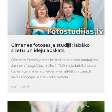
Ģimenes fotosesija studijā: labāko
sižetu un ideju apskats
Ģimenes fotosesija noteikti ir viens no populārākajiem
žanriem fotogrāfijas mākslā. Tieši mijiedarbībā starp
tuviem un mīļiem cilvēkiem var atklāt un parādīt
savas emocijas. Katrs kadrs parāda...
LASĪT VAIRĀK