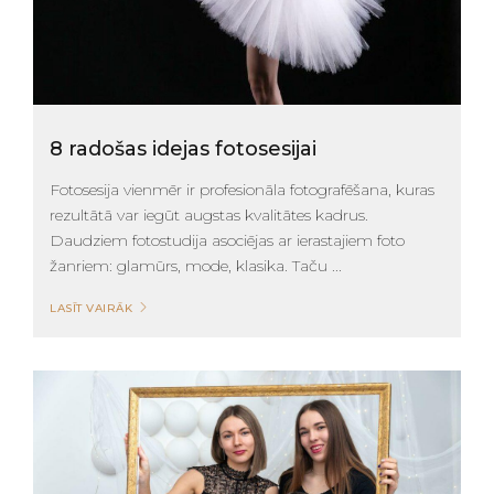
8 radošas idejas fotosesijai
Fotosesija vienmēr ir profesionāla fotografēšana, kuras
rezultātā var iegūt augstas kvalitātes kadrus.
Daudziem fotostudija asociējas ar ierastajiem foto
žanriem: glamūrs, mode, klasika. Taču ...
LASĪT VAIRĀK