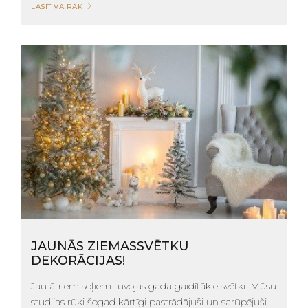
LASĪT VAIRĀK
JAUNĀS ZIEMASSVĒTKU
DEKORĀCIJAS!
Jau ātriem soļiem tuvojas gada gaidītākie svētki. Mūsu
studijas rūķi šogad kārtīgi pastrādājuši un sarūpējuši