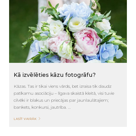
Kā izvēlēties kāzu fotogrāfu?
Kāzas. Tas ir tikai viens vārds, bet izraisa tik daudz
patīkamu asociāciju – līgava skaistā kleitā, visi tuvie
cilvēki ir blakus un priecājas par jaunlaulātajiem;
bankets, konkursi, jautrība. ...
LASĪT VAIRĀK