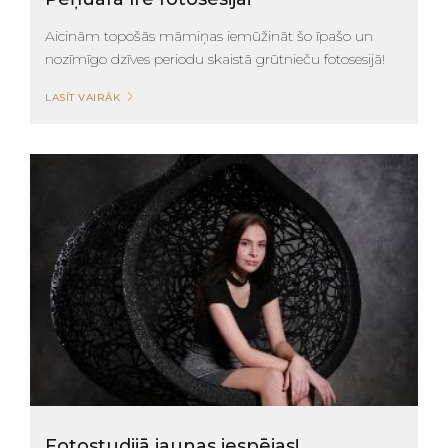
Aicinām topošās māmiņas iemūžināt šo īpašo un
nozīmīgo dzīves periodu skaistā grūtnieču fotosesijā!
LASĪT VAIRĀK
Fotostudijā jaunas iespējas!