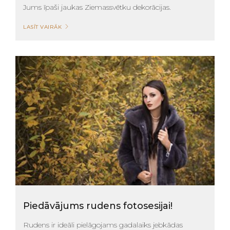
Jums īpaši jaukas Ziemassvētku dekorācijas.
LASĪT VAIRĀK
Piedāvājums rudens fotosesijai!
Rudens ir ideāli pielāgojams gadalaiks jebkādas