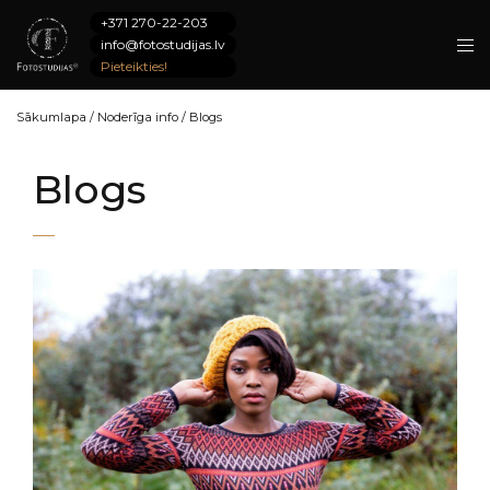
+371 270-22-203
info@fotostudijas.lv
Pieteikties!
Sākumlapa
/
Noderīga info
/
Blogs
Blogs