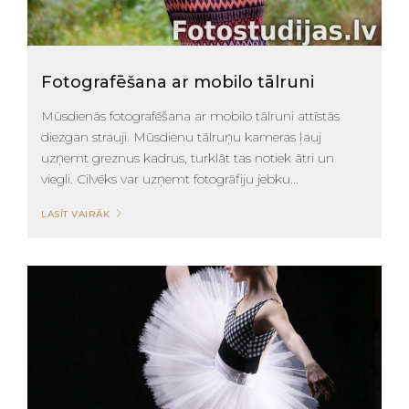
Fotografēšana ar mobilo tālruni
Mūsdienās fotografēšana ar mobilo tālruni attīstās
diezgan strauji. Mūsdienu tālruņu kameras ļauj
uzņemt greznus kadrus, turklāt tas notiek ātri un
viegli. Cilvēks var uzņemt fotogrāfiju jebku...
LASĪT VAIRĀK