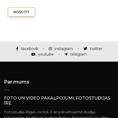
NOSŪTĪT
facebook
instagram
twitter
youtube
telegram
Par mums
FOTO UN VIDEO PAKALPOJUMI, FOTOSTUDIJAS
ĪRE.
Fotostudija Rīgas centrā, ir arī pārvietojamā studija.
Fotosesijas studijā vai ar izbraukumu. Fotosesijas un video