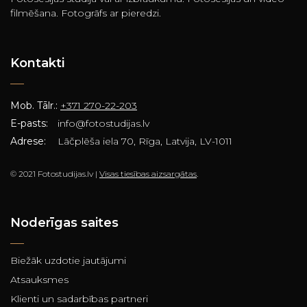
filmēšana. Fotogrāfs ar pieredzi.
Kontakti
Mob. Tālr.:
+371 270-22-203
E-pasts:
info@fotostudijas.lv
Adrese:
Lāčplēša iela 70, Rīga, Latvija, LV-1011
© 2021 Fotostudijas.lv |
Visas tiesības aizsargātas
.
Noderīgas saites
Biežāk uzdotie jautājumi
Atsauksmes
Klienti un sadarbības partneri