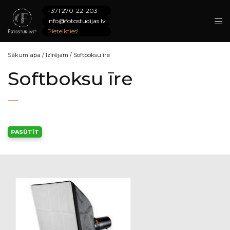
+371 270-22-203
info@fotostudijas.lv
Pieteikties!
Sākumlapa
/
Izīrējam
/
Softboksu īre
Softboksu īre
PASŪTĪT