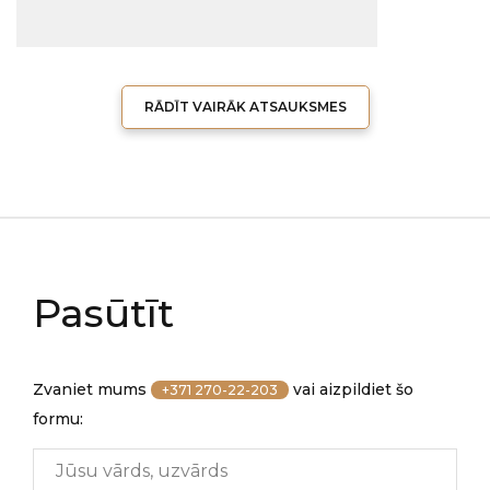
RĀDĪT VAIRĀK ATSAUKSMES
Pasūtīt
Zvaniet mums
vai aizpildiet šo
+371 270-22-203
formu: