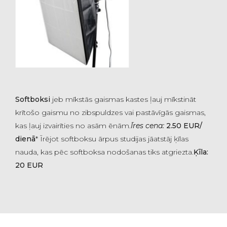
Softboksi
jeb mīkstās gaismas kastes ļauj mīkstināt
krītošo gaismu no zibspuldzes vai pastāvīgās gaismas,
kas ļauj izvairīties no asām ēnām.
Īres cena:
2.50 EUR/
dienā
* Īrējot softboksu ārpus studijas jāatstāj ķīlas
nauda, kas pēc softboksa nodošanas tiks atgriezta.
Ķīla:
20 EUR