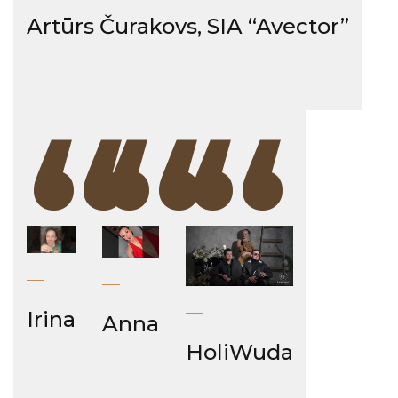
Artūrs Čurakovs, SIA “Avector”
“
“
“
Irina
Anna
HoliWuda