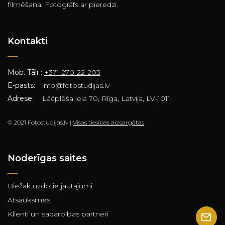
filmēšana. Fotogrāfs ar pieredzi.
Kontakti
Mob. Tālr.:
+371 270-22-203
E-pasts:
info@fotostudijas.lv
Adrese:
Lāčplēša iela 70, Rīga, Latvija, LV-1011
© 2021 Fotostudijas.lv |
Visas tiesības aizsargātas
.
Noderīgas saites
Biežāk uzdotie jautājumi
Atsauksmes
Klienti un sadarbības partneri