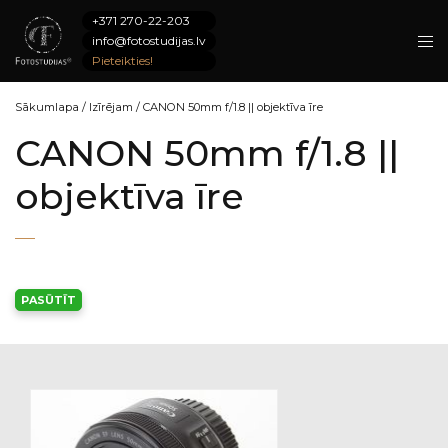
+371 270-22-203
info@fotostudijas.lv
Pieteikties!
Sākumlapa
/
Izīrējam
/
CANON 50mm f/1.8 || objektīva īre
CANON 50mm f/1.8 ||
objektīva īre
PASŪTĪT