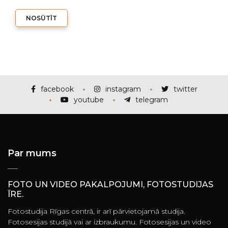
NOSŪTĪT
facebook
instagram
twitter
youtube
telegram
Par mums
FOTO UN VIDEO PAKALPOJUMI, FOTOSTUDIJAS
ĪRE.
Fotostudija Rīgas centrā, ir arī pārvietojamā studija.
Fotosesijas studijā vai ar izbraukumu. Fotosesijas un video