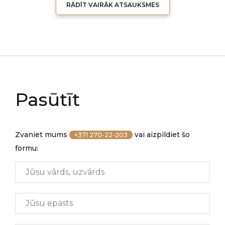
RĀDĪT VAIRĀK ATSAUKSMES
Pasūtīt
Zvaniet mums
vai aizpildiet šo
+371 270-22-203
formu: