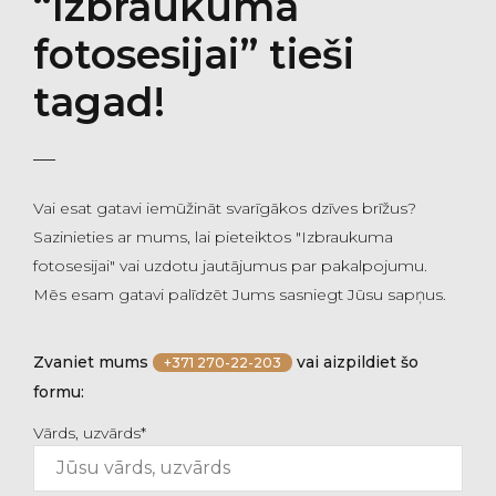
“Izbraukuma
fotosesijai” tieši
tagad!
Vai esat gatavi iemūžināt svarīgākos dzīves brīžus?
Sazinieties ar mums, lai pieteiktos "Izbraukuma
fotosesijai" vai uzdotu jautājumus par pakalpojumu.
Mēs esam gatavi palīdzēt Jums sasniegt Jūsu sapņus.
Zvaniet mums
vai aizpildiet šo
+371 270-22-203
formu:
Vārds, uzvārds*