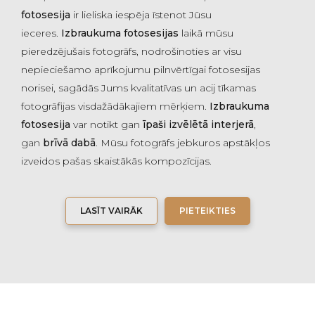
fotosesija
ir lieliska iespēja īstenot Jūsu
ieceres.
Izbraukuma fotosesijas
laikā mūsu
pieredzējušais fotogrāfs, nodrošinoties ar visu
nepieciešamo aprīkojumu pilnvērtīgai fotosesijas
norisei, sagādās Jums kvalitatīvas un acij tīkamas
fotogrāfijas visdažādākajiem mērķiem.
Izbraukuma
fotosesija
var notikt gan
īpaši izvēlētā interjerā
,
gan
brīvā dabā
. Mūsu fotogrāfs jebkuros apstākļos
izveidos pašas skaistākās kompozīcijas.
LASĪT VAIRĀK
PIETEIKTIES