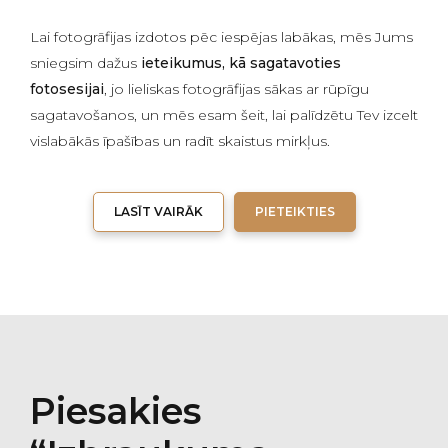
Lai fotogrāfijas izdotos pēc iespējas labākas, mēs Jums
sniegsim dažus
ieteikumus, kā sagatavoties
fotosesijai
, jo lieliskas fotogrāfijas sākas ar rūpīgu
sagatavošanos, un mēs esam šeit, lai palīdzētu Tev izcelt
vislabākās īpašības un radīt skaistus mirkļus.
LASĪT VAIRĀK
PIETEIKTIES
Piesakies