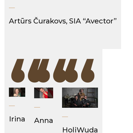
Artūrs Čurakovs, SIA “Avector”
“
“
“
Irina
Anna
HoliWuda