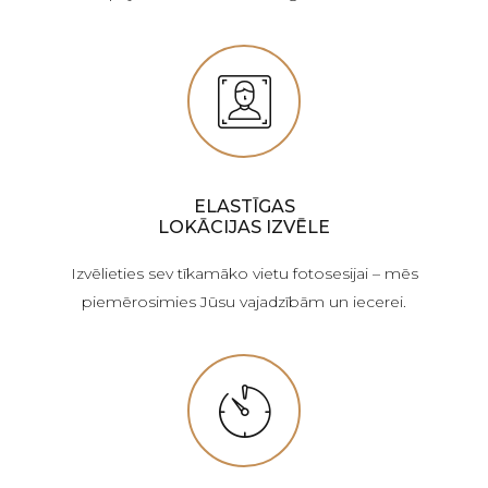
ELASTĪGAS
LOKĀCIJAS IZVĒLE
Izvēlieties sev tīkamāko vietu fotosesijai – mēs
piemērosimies Jūsu vajadzībām un iecerei.