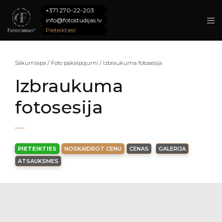
+371 270-22-203
info@fotostudijas.lv
Pieteikties!
Sākumlapa
/
Foto pakalpojumi
/
Izbraukuma fotosesija
Izbraukuma
fotosesija
PIETEIKTIES
NOSKAIDROT CENU
CENAS
GALERIJA
ATSAUKSMES