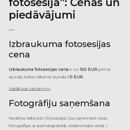
fotosesija”: Cenas un
piedāvājumi
Izbraukuma fotosesijas
cena
Izbraukuma fotosesijas cena
ir no
150 EUR
pirmā
stunda, katra nākamā stunda 9
0 EUR
.
Vairāk par cenām>>>
Fotogrāfiju saņemšana
Nedēļas laikā pēc fotosesijas Jūs saņemsiet visas
fotogrāfijas ar pamatapstrādi, elektroniskā veidā. 1