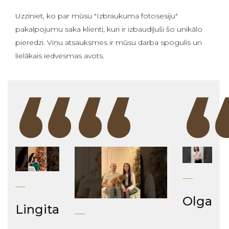
Uzziniet, ko par mūsu "Izbraukuma fotosesiju"
pakalpojumu saka klienti, kuri ir izbaudījuši šo unikālo
pieredzi. Viņu atsauksmes ir mūsu darba spogulis un
lielākais iedvesmas avots.
“
“
Olga
Lingita