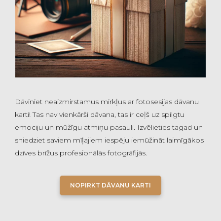
Dāviniet neaizmirstamus mirkļus ar fotosesijas dāvanu
karti! Tas nav vienkārši dāvana, tas ir ceļš uz spilgtu
emociju un mūžīgu atmiņu pasauli. Izvēlieties tagad un
sniedziet saviem mīļajiem iespēju iemūžināt laimīgākos
dzīves brīžus profesionālās fotogrāfijās.
NOPIRKT DĀVANU KARTI