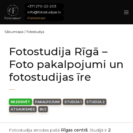
+371 270-22-203
info@fotostudijas.lv
Pieteikties!
Sākumlapa
/
Fotostudija
Fotostudija Rīgā –
Foto pakalpojumi un
fotostudijas īre
REZERVĒT
PAKALPOJUMI
STUDIJA 1
STUDIJA 2
ATSAUKSMES
BUJ
Fotostudija atrodas pašā
Rīgas centrā
. Studijā ir
2