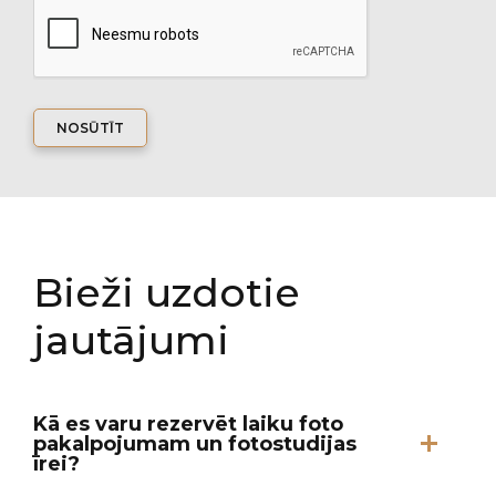
NOSŪTĪT
Bieži uzdotie
jautājumi
Kā es varu rezervēt laiku foto
pakalpojumam un fotostudijas
īrei?