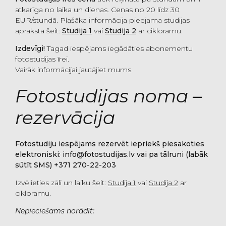
atkarīga no laika un dienas. Cenas no 20 līdz 30
EUR/stundā. Plašāka informācija pieejama studijas
aprakstā šeit:
Studija 1
vai
Studija 2
ar cikloramu.
Izdevīgi!
Tagad iespējams iegādāties abonementu
fotostudijas īrei.
Vairāk informācijai jautājiet mums.
Fotostudijas noma –
rezervācija
Fotostudiju iespējams rezervēt iepriekš piesakoties
elektroniski: info@fotostudijas.lv vai pa tālruni (labāk
sūtīt SMS) +371 270-22-203
Izvēlieties zāli un laiku šeit:
Studija 1
vai
Studija 2
ar
cikloramu.
Nepieciešams norādīt: