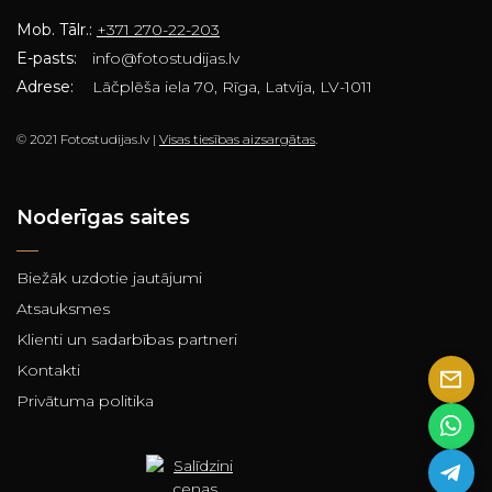
Mob. Tālr.:
+371 270-22-203
E-pasts:
info@fotostudijas.lv
Adrese:
Lāčplēša iela 70, Rīga, Latvija, LV-1011
© 2021 Fotostudijas.lv |
Visas tiesības aizsargātas
.
Noderīgas saites
Biežāk uzdotie jautājumi
Atsauksmes
Klienti un sadarbības partneri
Kontakti
Privātuma politika