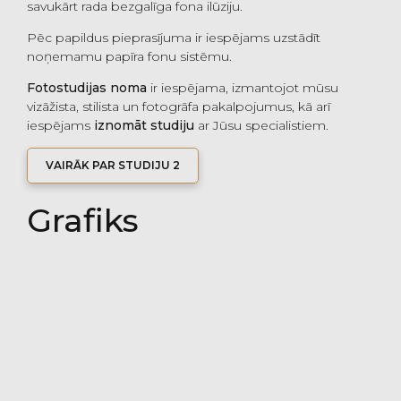
savukārt rada bezgalīga fona ilūziju.
Pēc papildus pieprasījuma ir iespējams uzstādīt
noņemamu papīra fonu sistēmu.
Fotostudijas noma
ir iespējama, izmantojot mūsu
vizāžista, stilista un fotogrāfa pakalpojumus, kā arī
iespējams
iznomāt studiju
ar Jūsu specialistiem.
VAIRĀK PAR STUDIJU 2
Grafiks