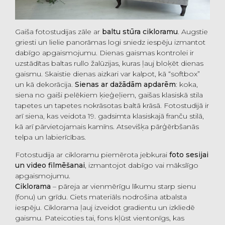
Gaiša fotostudijas zāle ar
baltu stūra cikloramu
. Augstie
griesti un lielie panorāmas logi sniedz iespēju izmantot
dabīgo apgaismojumu. Dienas gaismas kontrolei ir
uzstādītas baltas rullo žalūzijas, kuras ļauj bloķēt dienas
gaismu. Skaistie dienas aizkari var kalpot, kā “softbox”
un kā dekorācija.
Sienas ar dažādām apdarēm
: koka,
siena no gaiši pelēkiem ķieģeļiem, gaišas klasiskā stila
tapetes un tapetes nokrāsotas baltā krāsā. Fotostudijā ir
arī siena, kas veidota 19. gadsimta klasiskajā franču stilā,
kā arī pārvietojamais kamīns. Atsevišķa pārģērbšanās
telpa un labierīcības.
Fotostudija ar cikloramu piemērota jebkurai
foto sesijai
un video filmēšanai
, izmantojot dabīgo vai mākslīgo
apgaismojumu.
Ciklorama
– pāreja ar vienmērīgu līkumu starp sienu
(fonu) un grīdu. Ciets materiāls nodrošina atbalsta
iespēju. Ciklorama ļauj izveidot gradientu un izkliedē
gaismu. Pateicoties tai, fons kļūst vientonīgs, kas