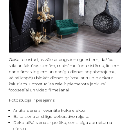
Gaiša fotostudijas zāle ar augstiem griestiem, dažāda
stila un faktūras sienām, maināmu fonu sistēmu, lieliem
panorāmas logiem un dabīgu dienas apgaismojumu,
kā arī iespēju bloķēt dienas gaismu ar rullo blackout
žalūzijām. Fotostudijas zāle ir piemērota jebkurai
fotosesijai un video filmēšanai.
Fotostudijā ir pieejams:
Antīka siena ar vecināta koka efektu.
Balta siena ar stilīgu dekoratīvo reljefu.
Dekoratīvā siena ar pelēku, senlaicīga apmetuma
efektu.