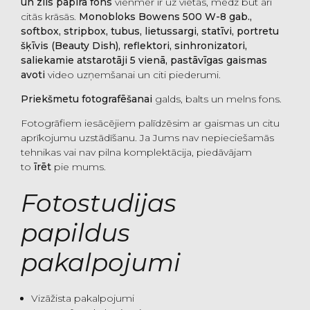
un zils papīra fons
vienmēr ir uz vietas, mēdz būt arī
citās krāsās.
Monobloks Bowens 500 W-8 gab.,
softbox, stripbox, tubus, lietussargi, statīvi, portretu
šķīvis (Beauty Dish), reflektori, sinhronizatori,
saliekamie atstarotāji 5 vienā, pastāvīgas gaismas
avoti
video uzņemšanai un citi piederumi.
Priekšmetu fotografēšanai
galds, balts un melns fons.
Fotogrāfiem iesācējiem palīdzēsim ar gaismas un citu
aprīkojumu uzstādīšanu. Ja Jums nav nepieciešamās
tehnikas vai nav pilna komplektācija, piedāvājam
to
īrēt
pie mums.
Fotostudijas
papildus
pakalpojumi
Vizāžista pakalpojumi