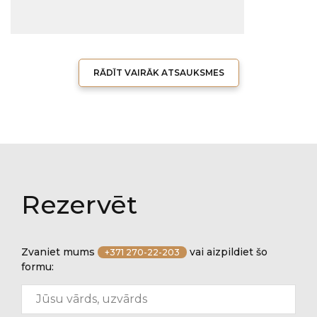
RĀDĪT VAIRĀK ATSAUKSMES
Rezervēt
Zvaniet mums
vai aizpildiet šo
+371 270-22-203
formu: