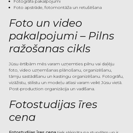
Fotogrāfa pakalpojumi
Foto apstrāde, fotomontāža un retušēšana
Foto un video
pakalpojumi – Pilns
ražošanas cikls
Jūsu ērtībām mēs varam uzņemties pilnu vai daļēju
foto, video uzņemšanas plānošanu, organizēšanu,
tāmju sastādīšanu un kastingu organizēšanu. Fotogrāfu,
vizāžistu, stilistu un modeļu atlasi varam veikt Jūsu vietā.
Post-production organizācija un vadīšana.
Fotostudijas īres
cena
Fotostudijas īres cena
tiek rēķināta pa stundām un ir