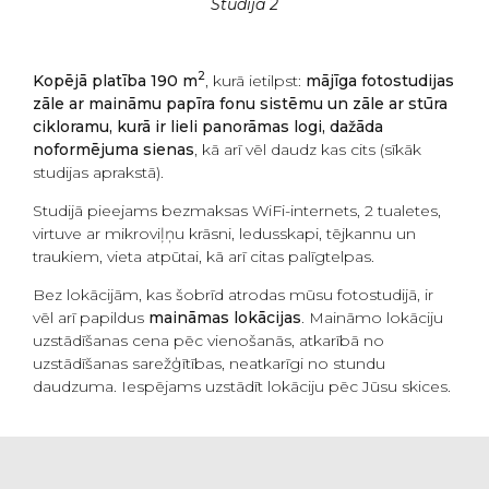
Studija 2
2
Kopējā platība 190 m
, kurā ietilpst:
mājīga fotostudijas
zāle ar maināmu papīra fonu sistēmu un zāle ar stūra
cikloramu, kurā ir lieli panorāmas logi, dažāda
noformējuma sienas
, kā arī vēl daudz kas cits
(sīkāk
studijas aprakstā).
Studijā pieejams bezmaksas WiFi-internets, 2 tualetes,
virtuve ar mikroviļņu krāsni, ledusskapi, tējkannu un
traukiem, vieta atpūtai, kā arī citas palīgtelpas.
Bez lokācijām, kas šobrīd atrodas mūsu fotostudijā, ir
vēl arī papildus
maināmas lokācijas
. Maināmo lokāciju
uzstādīšanas cena pēc vienošanās, atkarībā no
uzstādīšanas sarežģītības, neatkarīgi no stundu
daudzuma. Iespējams uzstādīt lokāciju pēc Jūsu skices.