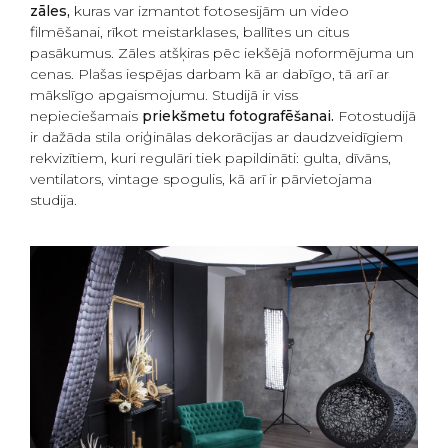
zāles,
kuras var izmantot fotosesijām un video
filmēšanai, rīkot meistarklases, ballītes un citus
pasākumus. Zāles atšķiras pēc iekšējā noformējuma un
cenas. Plašas iespējas darbam kā ar dabīgo, tā arī ar
mākslīgo apgaismojumu. Studijā ir viss
nepieciešamais
priekšmetu fotografēšanai.
Fotostudijā
ir dažāda stila oriģinālas dekorācijas ar daudzveidīgiem
rekvizītiem, kuri regulāri tiek papildināti: gulta, dīvāns,
ventilators, vintage spogulis, kā arī ir pārvietojama
studija.