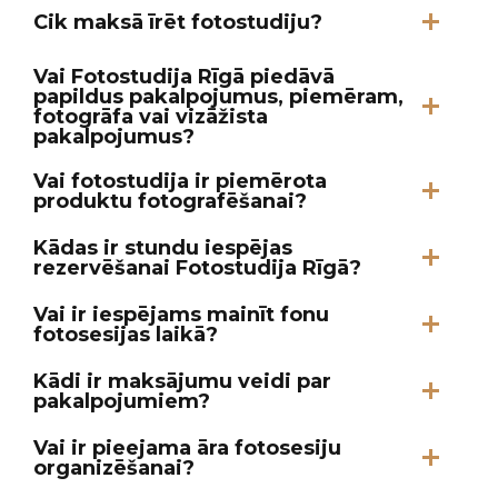
Cik maksā īrēt fotostudiju?
Vai Fotostudija Rīgā piedāvā
papildus pakalpojumus, piemēram,
fotogrāfa vai vizāžista
pakalpojumus?
Vai fotostudija ir piemērota
produktu fotografēšanai?
Kādas ir stundu iespējas
rezervēšanai Fotostudija Rīgā?
Vai ir iespējams mainīt fonu
fotosesijas laikā?
Kādi ir maksājumu veidi par
pakalpojumiem?
Vai ir pieejama āra fotosesiju
organizēšanai?