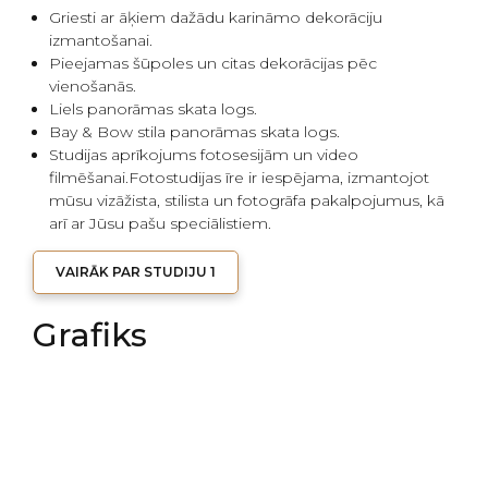
Griesti ar āķiem dažādu karināmo dekorāciju
izmantošanai.
Pieejamas šūpoles un citas dekorācijas pēc
vienošanās.
Liels panorāmas skata logs.
Bay & Bow stila panorāmas skata logs.
Studijas aprīkojums fotosesijām un video
filmēšanai.Fotostudijas īre ir iespējama, izmantojot
mūsu vizāžista, stilista un fotogrāfa pakalpojumus, kā
arī ar Jūsu pašu speciālistiem.
VAIRĀK PAR STUDIJU 1
Grafiks