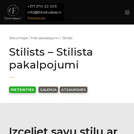
+371 270-22-203
info@fotostudijas.lv
Pieteikties!
Sākumlapa
/
Foto pakalpojumi
/
Stilists
Stilists – Stilista
pakalpojumi
PIETEIKTIES
GALERIJA
ATSAUKSMES
Izceliet savu stilu ar