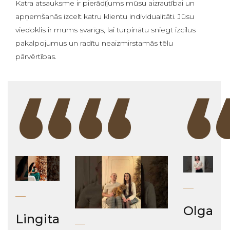
Katra atsauksme ir pierādījums mūsu aizrautībai un
apņemšanās izcelt katru klientu individualitāti. Jūsu
viedoklis ir mums svarīgs, lai turpinātu sniegt izcilus
pakalpojumus un radītu neaizmirstamās tēlu
pārvērtības.
“
“
Olga
Lingita