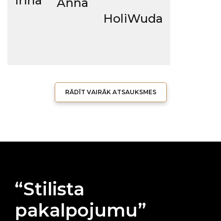
Irina
Anna
HoliWuda
RĀDĪT VAIRĀK ATSAUKSMES
“Stilista
pakalpojumu”