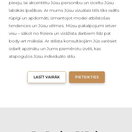
pieeju, lai akcentētu Jūsu personību un izceltu Jūsu
labākās īpašības. Ar mums Jūsu vizuālais tēls tiks radīts
rūpīgi un apdomāti, izmantojot modei atbilstošas
tendences un Jūsu vēlmes. Mūsu pakalpojumi ietver
visu – sākot no friziera un vizāžista darbiem līdz pat
body-art mākslai. Ar stilista konsultācijām Jūs varēsiet
izdarīt apzinātu un Jums piemērotu izvēli, kas
atspoguļos Jūsu individuālo stilu.
LASĪT VAIRĀK
PIETEIKTIES