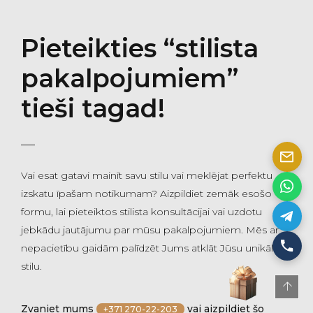
Pieteikties “stilista
pakalpojumiem”
tieši tagad!
Vai esat gatavi mainīt savu stilu vai meklējat perfektu
izskatu īpašam notikumam? Aizpildiet zemāk esošo
formu, lai pieteiktos stilista konsultācijai vai uzdotu
jebkādu jautājumu par mūsu pakalpojumiem. Mēs ar
nepacietību gaidām palīdzēt Jums atklāt Jūsu unikālo
stilu.
Zvaniet mums
vai aizpildiet šo
+371 270-22-203