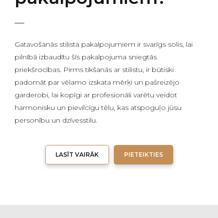
Gatavošanās stilista pakalpojumiem ir svarīgs solis, lai
pilnībā izbaudītu šīs pakalpojuma sniegtās
priekšrocības. Pirms tikšanās ar stilistu, ir būtiski
padomāt par vēlamo izskata mērķi un pašreizējo
garderobi, lai kopīgi ar profesionāli varētu veidot
harmonisku un pievilcīgu tēlu, kas atspoguļo jūsu
personību un dzīvesstilu.
LASĪT VAIRĀK
PIETEIKTIES