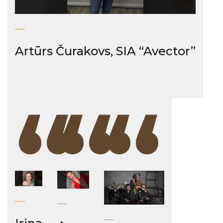
Artūrs Čurakovs, SIA “Avector”
“
“
“