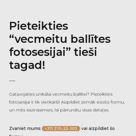
Pieteikties
“vecmeitu ballītes
fotosesijai” tieši
tagad!
Gatavojaties unikālai vecmeitu ballītei? Pieteikties
fotosesijai ir tik vienkārši! Aizpildiet zemāk esošo formu,
un mēs sazināsimies, lai pārrunātu visas detaļas.
Zvaniet mums
vai aizpildiet šo
+371 270-22-203