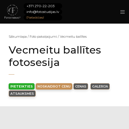
+371 270-22-203
info@fotostudijas.lv
Pieteikties!
Sākumlapa
/
Foto pakalpojumi
/
Vecmeitu ballītes
Vecmeitu ballītes
fotosesija
PIETEIKTIES
NOSKAIDROT CENU
CENAS
GALERIJA
ATSAUKSMES