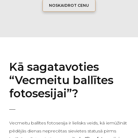
NOSKAIDROT CENU
Kā sagatavoties
“Vecmeitu ballītes
fotosesijai”?
Vecmeitu ballītes fotosesija ir lielisks veids, kā iemūžināt
pēdējās dienas neprecētas sievietes statusā pirms