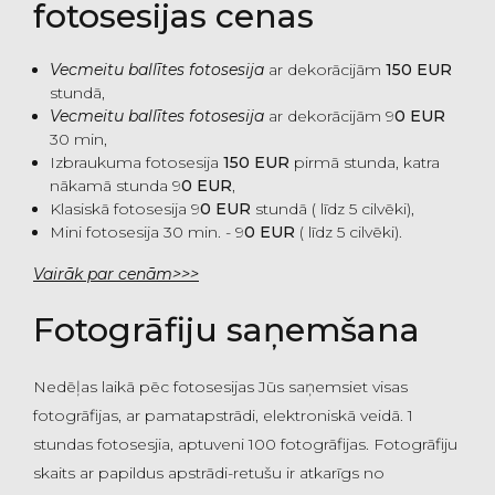
fotosesijas cenas
Vecmeitu ballītes fotosesija
ar dekorācijām
150 EUR
stundā,
Vecmeitu ballītes fotosesija
ar dekorācijām 9
0 EUR
30 min,
Izbraukuma fotosesija
150 EUR
pirmā stunda, katra
nākamā stunda 9
0 EUR
,
Klasiskā fotosesija 9
0 EUR
stundā ( līdz 5 cilvēki),
Mini fotosesija 30 min. - 9
0 EUR
( līdz 5 cilvēki).
Vairāk par cenām>>>
Fotogrāfiju saņemšana
Nedēļas laikā pēc fotosesijas Jūs saņemsiet visas
fotogrāfijas, ar pamatapstrādi, elektroniskā veidā. 1
stundas fotosesjia, aptuveni 100 fotogrāfijas. Fotogrāfiju
skaits ar papildus apstrādi-retušu ir atkarīgs no