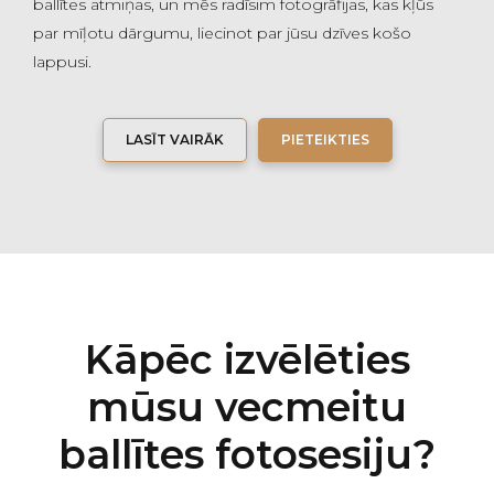
ballītes atmiņas, un mēs radīsim fotogrāfijas, kas kļūs
par mīļotu dārgumu, liecinot par jūsu dzīves košo
lappusi.
LASĪT VAIRĀK
PIETEIKTIES
Kāpēc izvēlēties
mūsu vecmeitu
ballītes fotosesiju?