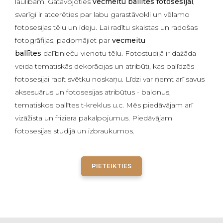
laulībām. Gatavojoties
vecmeitu ballītes fotosesijai
,
svarīgi ir atcerēties par labu garastāvokli un vēlamo
fotosesijas tēlu un ideju. Lai radītu skaistas un radošas
fotogrāfijas, padomājiet par
vecmeitu
ballītes
dalībnieču vienotu tēlu. Fotostudijā ir dažāda
veida tematiskās dekorācijas un atribūti, kas palīdzēs
fotosesijai radīt svētku noskaņu. Līdzi var ņemt arī savus
aksesuārus un fotosesijas atribūtus - balonus,
tematiskos ballītes t-kreklus u.c. Mēs piedāvājam arī
vizāžista un friziera pakalpojumus. Piedāvājam
fotosesijas studijā un izbraukumos.
PIETEIKTIES