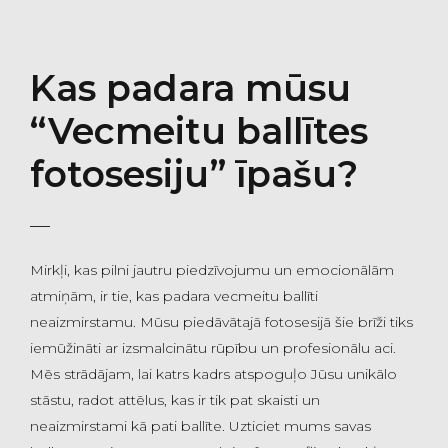
Kas padara mūsu
“Vecmeitu ballītes
fotosesiju” īpašu?
Mirkļi, kas pilni jautru piedzīvojumu un emocionālām
atmiņām, ir tie, kas padara vecmeitu ballīti
neaizmirstamu. Mūsu piedāvātajā fotosesijā šie brīži tiks
iemūžināti ar izsmalcinātu rūpību un profesionālu aci.
Mēs strādājam, lai katrs kadrs atspoguļo Jūsu unikālo
stāstu, radot attēlus, kas ir tik pat skaisti un
neaizmirstami kā pati ballīte. Uzticiet mums savas