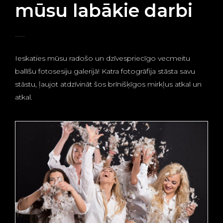
mūsu labākie darbi
Ieskaties mūsu radošo un dzīvespriecīgo vecmeitu
ballīšu fotosesiju galerijā! Katra fotogrāfija stāsta savu
stāstu, ļaujot atdzīvināt šos brīnišķīgos mirkļus atkal un
atkal.