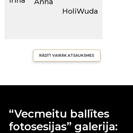
Irina
Anna
HoliWuda
RĀDĪT VAIRĀK ATSAUKSMES
“Vecmeitu ballītes
fotosesijas” galerija: