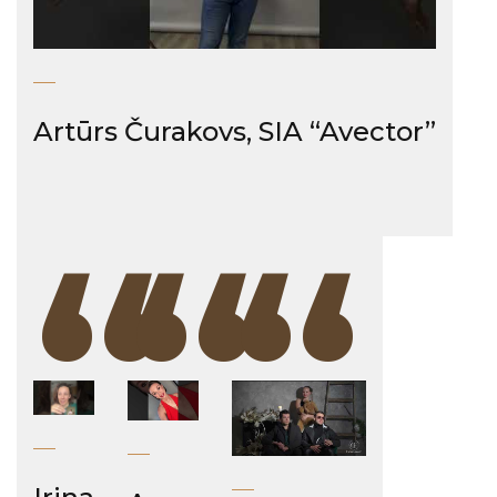
Artūrs Čurakovs, SIA “Avector”
“
“
“