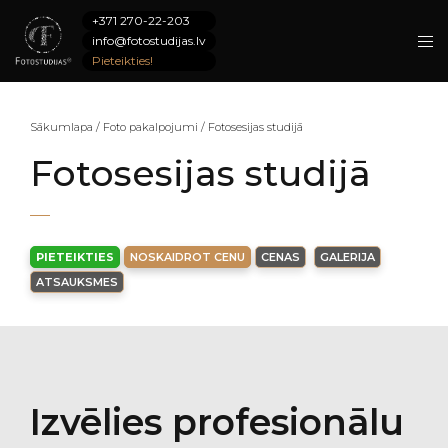
+371 270-22-203
info@fotostudijas.lv
Pieteikties!
Sākumlapa
/
Foto pakalpojumi
/
Fotosesijas studijā
Fotosesijas studijā
PIETEIKTIES
NOSKAIDROT CENU
CENAS
GALERIJA
ATSAUKSMES
Izvēlies profesionālu