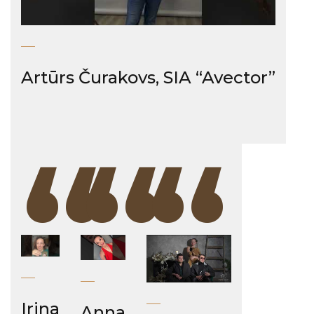
Artūrs Čurakovs, SIA “Avector”
“
“
“
Irina
Anna