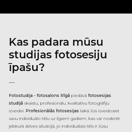
Kas padara mūsu
studijas fotosesiju
īpašu?
Fotostudija - fotosalons Rīgā
piedāvā
fotosesijas
studijā
skaistu, profesionālu, kvalitatīvu fotogrāfiju
izveidei.
Profesionālās fotosesijas
laikā Jūs izveidosiet
savu individuālo tēlu uz ilgiem gadiem, kas var noderēt
jebkurā dzīves situācijā, jo individuālais tēls ir Jūsu