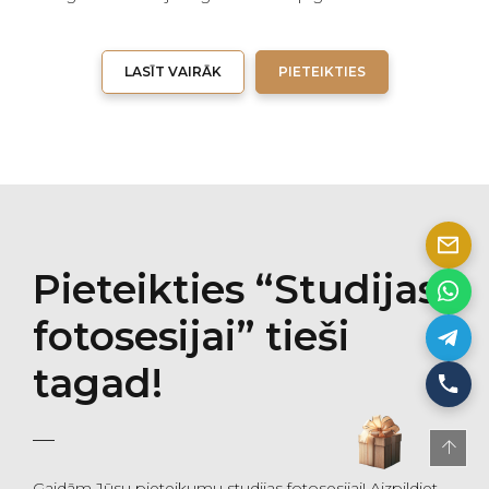
LASĪT VAIRĀK
PIETEIKTIES
Pieteikties “Studijas
fotosesijai” tieši
tagad!
Gaidām Jūsu pieteikumu studijas fotosesijai! Aizpildiet