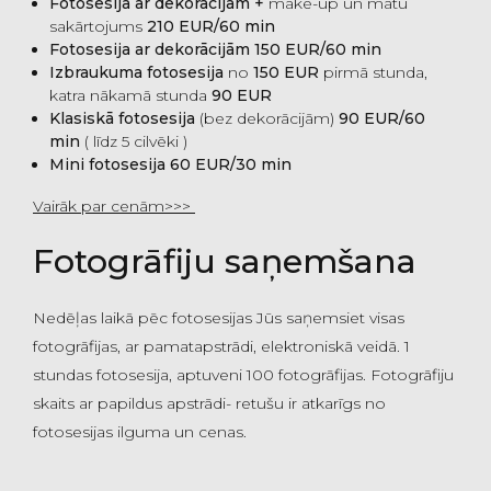
Fotosesija ar dekorācijām
+
make-up un matu
sakārtojums
210
EUR/60 min
Fotosesija ar dekorācijām
150 EUR/60 min
Izbraukuma fotosesija
no
150 EUR
pirmā stunda,
katra nākamā stunda
90
EUR
Klasiskā fotosesija
(bez dekorācijām)
90
EUR/60
min
( līdz 5 cilvēki )
Mini fotosesija
6
0 EUR/30 min
Vairāk par cenām>>>
Fotogrāfiju saņemšana
Nedēļas laikā pēc fotosesijas Jūs saņemsiet visas
fotogrāfijas, ar pamatapstrādi, elektroniskā veidā. 1
stundas fotosesija, aptuveni 100 fotogrāfijas. Fotogrāfiju
skaits ar papildus apstrādi- retušu ir atkarīgs no
fotosesijas ilguma un cenas.