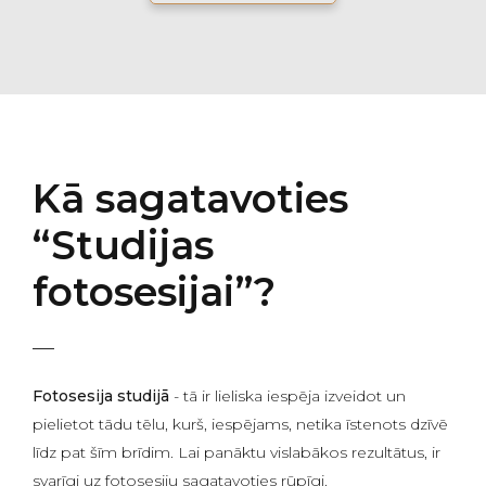
Kā sagatavoties
“Studijas
fotosesijai”?
Fotosesija studijā
- tā ir lieliska iespēja izveidot un
pielietot tādu tēlu, kurš, iespējams, netika īstenots dzīvē
līdz pat šīm brīdim. Lai panāktu vislabākos rezultātus, ir
svarīgi uz fotosesiju sagatavoties rūpīgi.