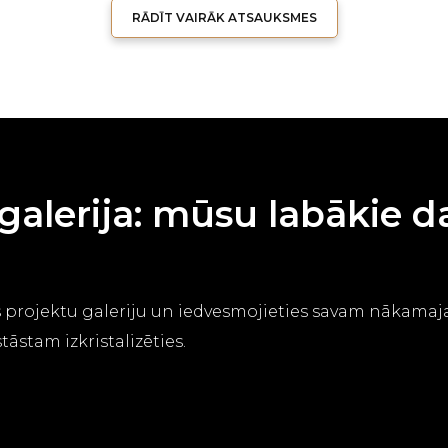
RĀDĪT VAIRĀK ATSAUKSMES
galerija: mūsu labākie d
as projektu galeriju un iedvesmojieties savam nākama
tāstam izkristalizēties.