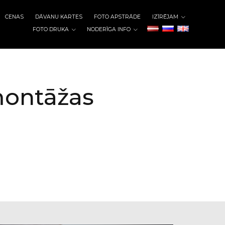
CENAS
DĀVANU KARTES
FOTO APSTRĀDE
IZĪRĒJAM
FOTO DRUKA
NODERĪGA INFO
montāžas