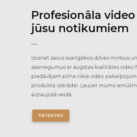
Profesionāla video
jūsu notikumiem
Izceliet savus svarīgākos dzīves mirkļus u
sasniegumus ar augstas kvalitātes video 
piedāvājam pilna cikla video pakalpojumus
produkta izstrādei. Ļaujiet mums iemūžin
aizraujošā veidā.
PIETEIKTIES