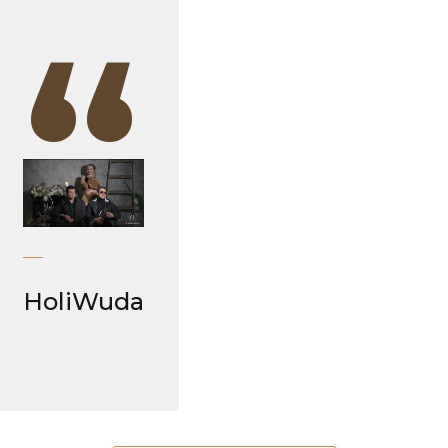
“
HoliWuda