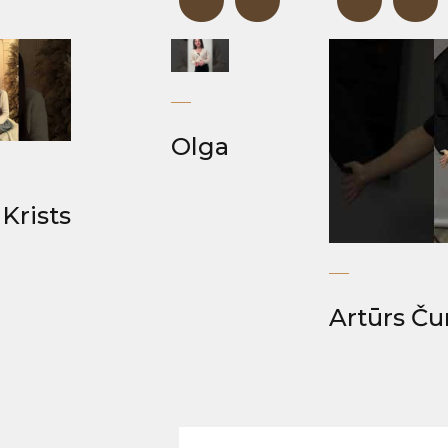
“
“
“
Olga
Krists
Artūrs Ču