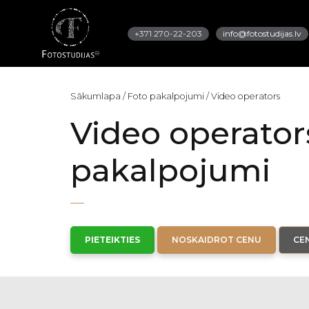
+371 270-22-203
info@fotostudijas.lv
Sākumlapa
/
Foto pakalpojumi
/
Video operators
Video operator
pakalpojumi
PIETEIKTIES
NOSKAIDROT CENU
CE