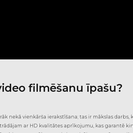
ideo filmēšanu īpašu?
āk nekā vienkārša ierakstīšana; tas ir mākslas darbs,
strādājam ar HD kvalitātes aprīkojumu, kas garantē ki