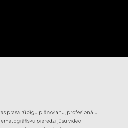
 kas prasa rūpīgu plānošanu, profesionālu
nematogrāfisku pieredzi jūsu video