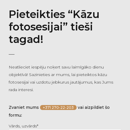
Pieteikties “Kāzu
fotosesijai” tieši
tagad!
Neatlieciet iespēju noķert savu laimīgāko dienu
objektīvā! Sazinieties ar mums, lai pieteiktos kāzu
fotosesijai vai uzdotu jebkurus jautājumus, kas Jums
rada interesi.
Zvaniet mums
vai aizpildiet šo
+371 270-22-203
formu:
Vārds, uzvārds*