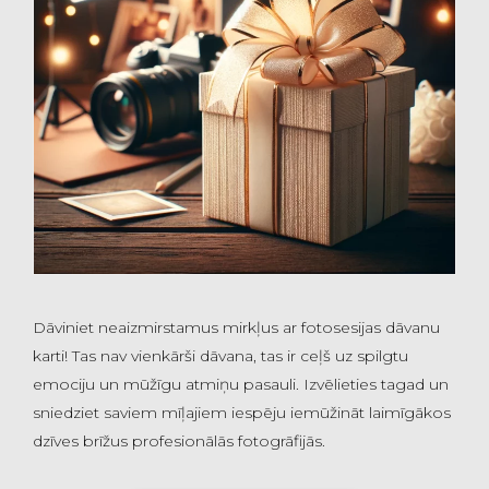
Dāviniet neaizmirstamus mirkļus ar fotosesijas dāvanu
karti! Tas nav vienkārši dāvana, tas ir ceļš uz spilgtu
emociju un mūžīgu atmiņu pasauli. Izvēlieties tagad un
sniedziet saviem mīļajiem iespēju iemūžināt laimīgākos
dzīves brīžus profesionālās fotogrāfijās.