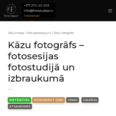
+371 270-22-203
info@fotostudijas.lv
Pieteikties!
Sākumlapa
/
Foto pakalpojumi
/
Kāzu fotogrāfs
Kāzu fotogrāfs –
fotosesijas
fotostudijā un
izbraukumā
PIETEIKTIES
NOSKAIDROT CENU
CENAS
GALERIJA
ATSAUKSMES