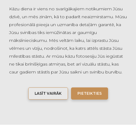
Kāzu diena ir viens no svarīgākajiem notikumiem Jūsu
dzīvē, un mēs zinām, kā to padarīt neaizmirstamu. Mūsu
profesionālā pieeja un uzmanība detaļām garantē, ka
Jūsu svinības tiks iemūžinātas ar gaumīgu
mākslinieciskumu. Mēs veltām laiku, lai izprastu Jūsu
vēlmes un vīziju, nodrošinot, ka katrs attēls stāsta Jūsu
mīlestības stāstu. Ar mūsu kāzu fotosesiju Jūs iegūstat
ne tikai brīnišķīgas atmiņas, bet arī vizuālu stāstu, kas
caur gadiem stāstīs par Jūsu saikni un svinību burvību.
LASĪT VAIRĀK
PIETEIKTIES