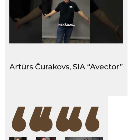
Artūrs Čurakovs, SIA “Avector”
“
“
“