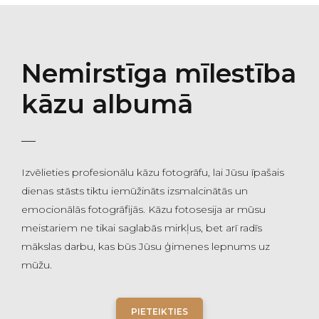
Nemirstīga mīlestība
kāzu albumā
Izvēlieties profesionālu kāzu fotogrāfu, lai Jūsu īpašais
dienas stāsts tiktu iemūžināts izsmalcinātās un
emocionālās fotogrāfijās. Kāzu fotosesija ar mūsu
meistariem ne tikai saglabās mirkļus, bet arī radīs
mākslas darbu, kas būs Jūsu ģimenes lepnums uz
mūžu.
PIETEIKTIES