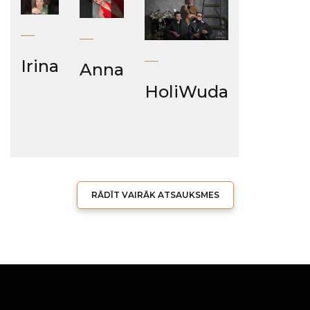
Irina
Anna
HoliWuda
RĀDĪT VAIRĀK ATSAUKSMES