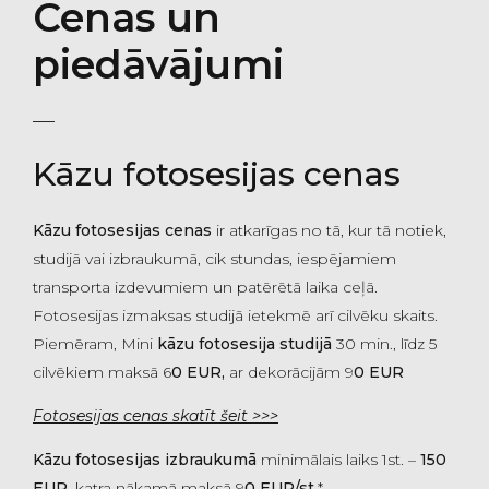
Cenas un
piedāvājumi
Kāzu fotosesijas cenas
Kāzu fotosesijas cenas
ir atkarīgas no tā, kur tā notiek,
studijā vai izbraukumā, cik stundas, iespējamiem
transporta izdevumiem un patērētā laika ceļā.
Fotosesijas izmaksas studijā ietekmē arī cilvēku skaits.
Piemēram, Mini
kāzu fotosesija studijā
30 min., līdz 5
cilvēkiem maksā 6
0 EUR,
ar dekorācijām 9
0 EUR
Fotosesijas cenas skatīt šeit >>>
Kāzu fotosesijas izbraukumā
minimālais laiks 1st. –
150
EUR
, katra nākamā maksā 9
0 EUR/st.
*