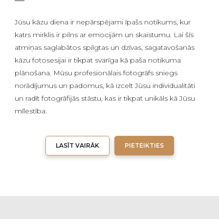
Jūsu kāzu diena ir nepārspējami īpašs notikums, kur
katrs mirklis ir pilns ar emocijām un skaistumu. Lai šīs
atmiņas saglabātos spilgtas un dzīvas, sagatavošanās
kāzu fotosesijai ir tikpat svarīga kā paša notikuma
plānošana. Mūsu profesionālais fotogrāfs sniegs
norādījumus un padomus, kā izcelt Jūsu individualitāti
un radīt fotogrāfijās stāstu, kas ir tikpat unikāls kā Jūsu
mīlestība.
LASĪT VAIRĀK
PIETEIKTIES