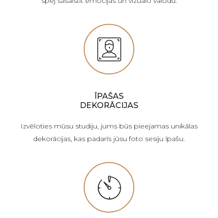
spēj sasaistīt emocijas un vizuālo valodu.
ĪPAŠAS
DEKORĀCIJAS
Izvēloties mūsu studiju, jums būs pieejamas unikālas
dekorācijas, kas padarīs jūsu foto sesiju īpašu.