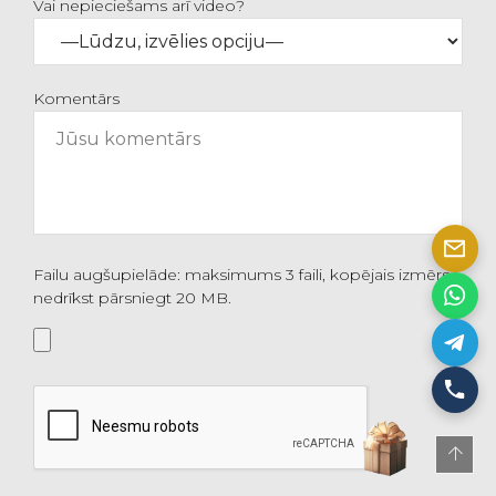
Vai nepieciešams arī video?
Komentārs
Failu augšupielāde: maksimums 3 faili, kopējais izmērs
nedrīkst pārsniegt 20 MB.