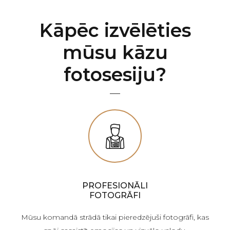
Kāpēc izvēlēties
mūsu kāzu
fotosesiju?
PROFESIONĀLI
FOTOGRĀFI
Mūsu komandā strādā tikai pieredzējuši fotogrāfi, kas