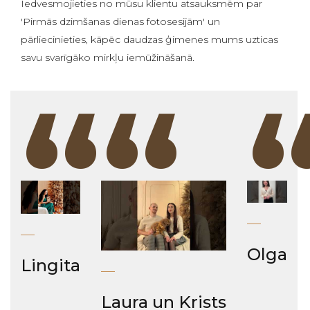
Iedvesmojieties no mūsu klientu atsauksmēm par
'Pirmās dzimšanas dienas fotosesijām' un
pārliecinieties, kāpēc daudzas ģimenes mums uzticas
savu svarīgāko mirkļu iemūžināšanā.
“
“
Olga
Lingita
Laura un Krists