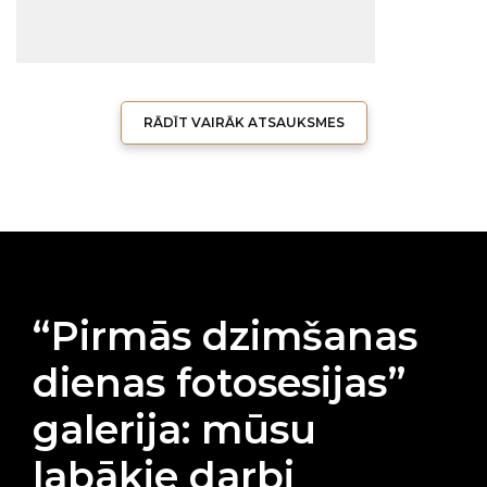
RĀDĪT VAIRĀK ATSAUKSMES
“Pirmās dzimšanas
dienas fotosesijas”
galerija: mūsu
labākie darbi