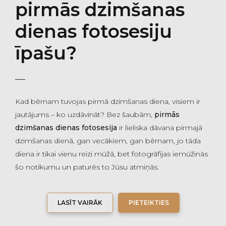
pirmās dzimšanas
dienas fotosesiju
īpašu?
Kad bērnam tuvojas pirmā dzimšanas diena, visiem ir
jautājums – ko uzdāvināt? Bez šaubām,
pirmās
dzimšanas dienas fotosesija
ir lieliska dāvana pirmajā
dzimšanas dienā, gan vecākiem, gan bērnam, jo tāda
diena ir tikai vienu reizi mūžā, bet fotogrāfijas iemūžinās
šo notikumu un paturēs to Jūsu atmiņās.
LASĪT VAIRĀK
PIETEIKTIES