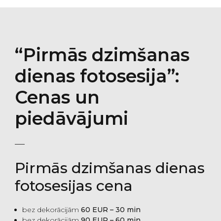
“Pirmās dzimšanas
dienas fotosesija”:
Cenas un
piedāvājumi
Pirmās dzimšanas dienas
fotosesijas cena
bez dekorācijām
6
0 EUR – 30 min
bez dekorācijām
9
0 EUR – 60 min