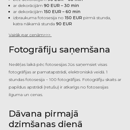
ar dekorācijām
9
0 EUR – 30 min
ar dekorācijām
150 EUR – 60 min
izbraukuma fotosesija no
150 EUR
pirmā stunda,
katra nākamā stunda
9
0 EUR
Vairāk par cenām>>>
Fotogrāfiju saņemšana
Nedēļas laikā pēc fotosesijas Jūs saņemsiet visas
fotogrāfijas ar pamatapstrādi, elektroniskā veidā. 1
stundas fotosesija ~ 100 fotogrāfijas. Fotogrāfiju skaits ar
papildus apstrādi (retušu) ir atkarīgs no fotosesijas
ilguma un cenas.
Dāvana pirmajā
dzimšanas dienā