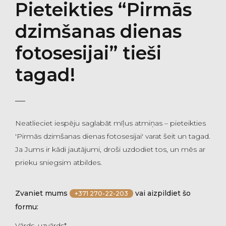
Pieteikties “Pirmās
dzimšanas dienas
fotosesijai” tieši
tagad!
Neatlieciet iespēju saglabāt mīļus atmiņas – pieteikties
'Pirmās dzimšanas dienas fotosesijai' varat šeit un tagad.
Ja Jums ir kādi jautājumi, droši uzdodiet tos, un mēs ar
prieku sniegsim atbildes.
Zvaniet mums
vai aizpildiet šo
+371 270-22-203
formu:
Vārds, uzvārds*