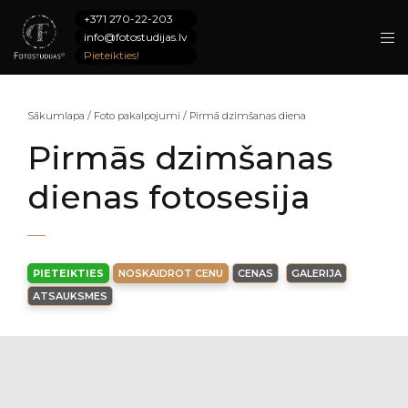
+371 270-22-203
info@fotostudijas.lv
Pieteikties!
Sākumlapa
/
Foto pakalpojumi
/
Pirmā dzimšanas diena
Pirmās dzimšanas
dienas fotosesija
PIETEIKTIES
NOSKAIDROT CENU
CENAS
GALERIJA
ATSAUKSMES