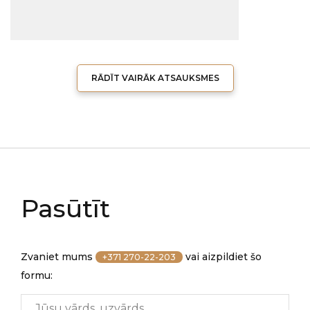
RĀDĪT VAIRĀK ATSAUKSMES
Pasūtīt
Zvaniet mums
vai aizpildiet šo
+371 270-22-203
formu: