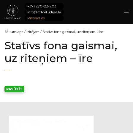
+371 270-22-203
info@fotostudijas.lv
Pieteikties!
Sākumlapa
/
Izīrējam
/
Statīvs fona gaismai, uz riteņiem – īre​
Statīvs fona gaismai,
uz riteņiem – īre​
PASŪTĪT