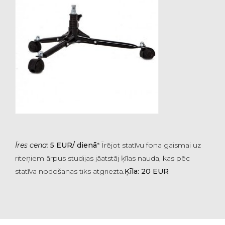
Īres cena:
5 EUR/ dienā
* Īrējot statīvu fona gaismai uz
riteņiem ārpus studijas jāatstāj ķīlas nauda, kas pēc
statīva nodošanas tiks atgriezta.
Ķīla: 20 EUR