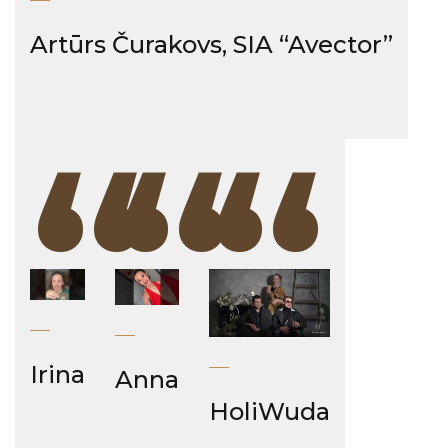
Artūrs Čurakovs, SIA “Avector”
“
“
“
Irina
Anna
HoliWuda