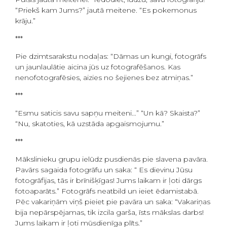
“Priekš kam Jums?” jautā meitene. “Es pokemonus
krāju.”
***
Pie dzimtsarakstu nodaļas: “Dāmas un kungi, fotogrāfs
un jaunlaulātie aicina jūs uz fotografēšanos. Kas
nenofotografēsies, aizies no šejienes bez atmiņas.”
***
“Esmu saticis savu sapņu meiteni…” “Un kā? Skaista?”
“Nu, skatoties, kā uzstāda apgaismojumu.”
***
Mākslinieku grupu ielūdz pusdienās pie slavena pavāra.
Pavārs sagaida fotogrāfu un saka: “ Es dievinu Jūsu
fotogrāfijas, tās ir brīnišķīgas! Jums laikam ir ļoti dārgs
fotoaparāts.” Fotogrāfs neatbild un ieiet ēdamistabā.
Pēc vakariņām viņš pieiet pie pavāra un saka: “Vakariņas
bija nepārspējamas, tik izcila garša, īsts mākslas darbs!
Jums laikam ir ļoti mūsdienīga plīts.”