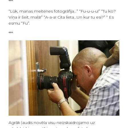
***
“Lūk, manas meitenes fotogrāfija…” “Fu-u-u-u!” “Tu ko?
Viņa ir šeit, malā!” “A-a-a! Cita lieta…Un kur tu esi?” “ Es
esmu “Fu”.
***
Agrāk ļaudis novēla visu neizskaidrojamo uz