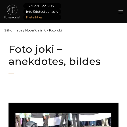
+371 270-22-203
info@fotostudijas.lv
Pieteikties!
Sākumlapa
/
Noderīga info
/
Foto joki
Foto joki –
anekdotes, bildes