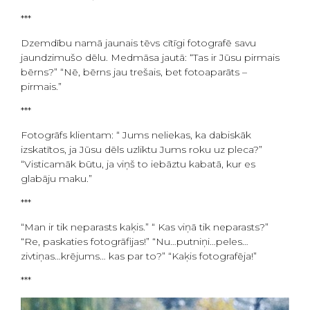
***
Dzemdību namā jaunais tēvs cītīgi fotografē savu
jaundzimušo dēlu. Medmāsa jautā: “Tas ir Jūsu pirmais
bērns?” “Nē, bērns jau trešais, bet fotoaparāts –
pirmais.”
***
Fotogrāfs klientam: “ Jums neliekas, ka dabiskāk
izskatītos, ja Jūsu dēls uzliktu Jums roku uz pleca?”
“Visticamāk būtu, ja viņš to iebāztu kabatā, kur es
glabāju maku.”
***
“Man ir tik neparasts kaķis.” “ Kas viņā tik neparasts?”
“Re, paskaties fotogrāfijas!” “Nu…putniņi…peles…
zivtiņas…krējums… kas par to?” “Kaķis fotografēja!”
***