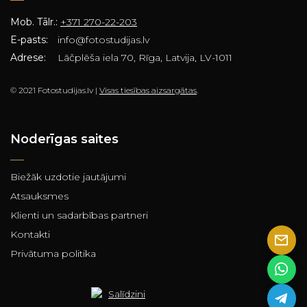
Mob. Tālr.:
+371 270-22-203
E-pasts:
info@fotostudijas.lv
Adrese:
Lāčplēša iela 70, Rīga, Latvija, LV-1011
© 2021 Fotostudijas.lv |
Visas tiesības aizsargātas
.
Noderīgas saites
Biežāk uzdotie jautājumi
Atsauksmes
Klienti un sadarbības partneri
Kontakti
Privātuma politika