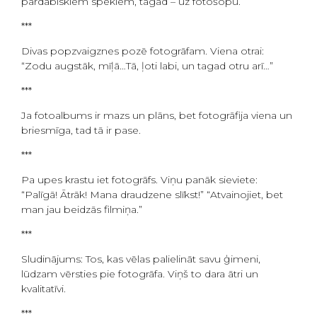
pārdabiskiem spēkiem, tagad – uz fotošopu.
***
Divas popzvaigznes pozē fotogrāfam. Viena otrai:
“Zodu augstāk, mīļā…Tā, ļoti labi, un tagad otru arī…”
***
Ja fotoalbums ir mazs un plāns, bet fotogrāfija viena un
briesmīga, tad tā ir pase.
***
Pa upes krastu iet fotogrāfs. Viņu panāk sieviete:
“Palīgā! Ātrāk! Mana draudzene slīkst!” “Atvainojiet, bet
man jau beidzās filmiņa.”
***
Sludinājums: Tos, kas vēlas palielināt savu ģimeni,
lūdzam vērsties pie fotogrāfa. Viņš to dara ātri un
kvalitatīvi.
***