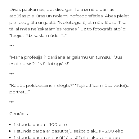
Divas patīkamas, bet diez gan liela izmēra dāmas
atpūšas pie jūras un nolemj nofotografēties. Abas pieiet
pie fotogrāfa un jautā: “Nofotografējiet mūs, lūdzu! Tikai
tā lai mēs neizskatāmies resnas.” Uz to fotogrāfs atbild:
“Ieejiet līdz kaklam ūdenī…”
***
“Manā profesijā ir darīšana ar gaismu un tumsu.” “Jūs
esat burvis?” “Nē, fotogrāfs!”
***
“Kāpēc peldbaseins ir slēgts?” “Tajā attīsta mūsu vadoņa
portretu.”
***
Cenrādis:
1 stunda darba – 100 eiro
1 stunda darba ar pasūtītāju sēžot blakus – 200 eiro
1 stunda darba ar pasūtītāju sēžot blakus un dodot