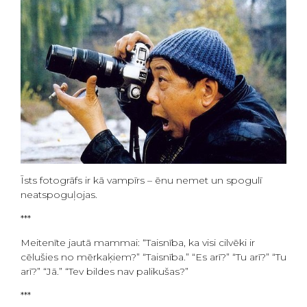
Īsts fotogrāfs ir kā vampīrs – ēnu nemet un spogulī
neatspoguļojas.
***
Meitenīte jautā mammai: “Taisnība, ka visi cilvēki ir
cēlušies no mērkaķiem?” “Taisnība.” “Es arī?” “Tu arī?” “Tu
arī?” “Jā.” “Tev bildes nav palikušas?”
***