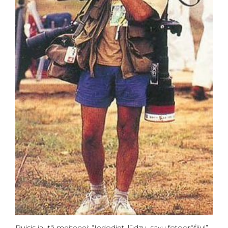
Puisis jautā meitenei: “Iedodiet, lūdzu, savu fotogrāfiju!”