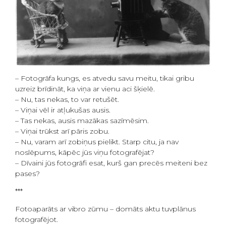
– Fotogrāfa kungs, es atvedu savu meitu, tikai gribu
uzreiz brīdināt, ka viņa ar vienu aci šķielē.
– Nu, tas nekas, to var retušēt.
– Viņai vēl ir atļukušas ausis.
– Tas nekas, ausis mazākas sazīmēsim.
– Viņai trūkst arī pāris zobu.
– Nu, varam arī zobiņus pielikt. Starp citu, ja nav
noslēpums, kāpēc jūs viņu fotografējat?
– Dīvaini jūs fotogrāfi esat, kurš gan precēs meiteni bez
pases?
***
Fotoaparāts ar vibro zūmu – domāts aktu tuvplānus
fotografējot.