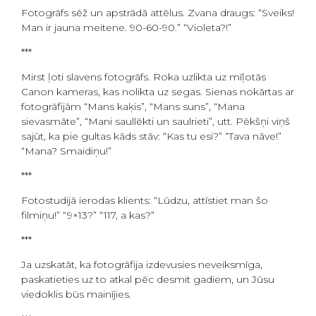
Fotogrāfs sēž un apstrādā attēlus. Zvana draugs: “Sveiks!
Man ir jauna meitene. 90-60-90.” “Violeta?!”
***
Mirst ļoti slavens fotogrāfs. Roka uzlikta uz mīļotās
Canon kameras, kas nolikta uz segas. Sienas nokārtas ar
fotogrāfijām “Mans kaķis”, “Mans suns”, “Mana
sievasmāte”, “Mani saullēkti un saulrieti”, utt. Pēkšņi viņš
sajūt, ka pie gultas kāds stāv: “Kas tu esi?” “Tava nāve!”
“Mana? Smaidiņu!”
***
Fotostudijā ierodas klients: “Lūdzu, attīstiet man šo
filmiņu!” “9×13?” “117, a kas?”
***
Ja uzskatāt, ka fotogrāfija izdevusies neveiksmīga,
paskatieties uz to atkal pēc desmit gadiem, un Jūsu
viedoklis būs mainījies.