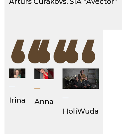
Artūrs Čurakovs, SIA “Avector”
“
“
“
Irina
Anna
HoliWuda