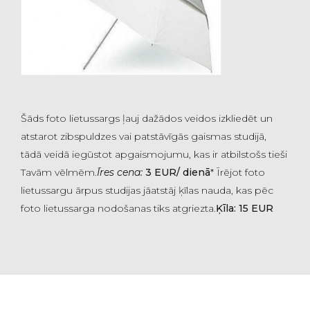
Šāds foto lietussargs ļauj dažādos veidos izkliedēt un
atstarot zibspuldzes vai patstāvīgās gaismas studijā,
tādā veidā iegūstot apgaismojumu, kas ir atbilstošs tieši
Tavām vēlmēm.
Īres cena:
3 EUR/ dienā
* Īrējot foto
lietussargu ārpus studijas jāatstāj ķīlas nauda, kas pēc
foto lietussarga nodošanas tiks atgriezta.
Ķīla: 15 EUR