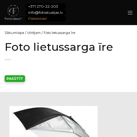
+371 270-22-203
info@fotostudijas.lv
Pieteikties!
Sākumlapa
/
Izīrējam
/
Foto lietussarga īre
Foto lietussarga īre
PASŪTĪT