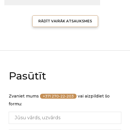
RĀDĪT VAIRĀK ATSAUKSMES
Pasūtīt
Zvaniet mums
vai aizpildiet šo
+371 270-22-203
formu: