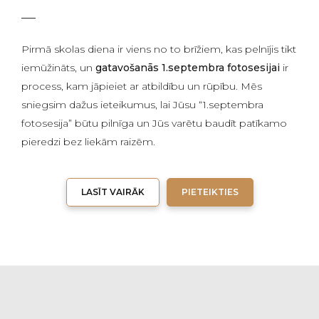
Pirmā skolas diena ir viens no to brīžiem, kas pelnījis tikt
iemūžināts, un
gatavošanās 1.septembra fotosesijai
ir
process, kam jāpieiet ar atbildību un rūpību. Mēs
sniegsim dažus ieteikumus, lai Jūsu “1.septembra
fotosesija” būtu pilnīga un Jūs varētu baudīt patīkamo
pieredzi bez liekām raizēm.
LASĪT VAIRĀK
PIETEIKTIES