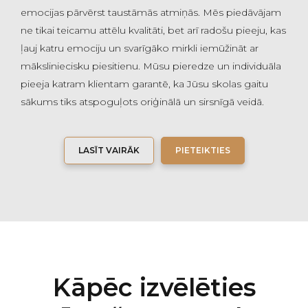
emocijas pārvērst taustāmās atmiņās. Mēs piedāvājam
ne tikai teicamu attēlu kvalitāti, bet arī radošu pieeju, kas
ļauj katru emociju un svarīgāko mirkli iemūžināt ar
māksliniecisku piesitienu. Mūsu pieredze un individuāla
pieeja katram klientam garantē, ka Jūsu skolas gaitu
sākums tiks atspoguļots oriģinālā un sirsnīgā veidā.
LASĪT VAIRĀK
PIETEIKTIES
Kāpēc izvēlēties