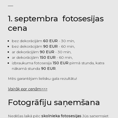
1. septembra fotosesijas
cena
bez dekorācijām
60 EUR
- 30 min,
bez dekorācijām
90 EUR
- 60 min,
ar dekorācijām
90 EUR
- 30 min,
ar dekorācijām
150 EUR
- 60 min,
izbraukuma fotosesija
150 EUR
pirmā stunda, katra
nākamā stunda
90 EUR
.
Mēs garantējam lielisku gala rezultātu!
Vairāk par cenām>>>
Fotogrāfiju saņemšana
Nedēļas laikā pēc
skolnieka fotosesijas
Jūs saņemsiet