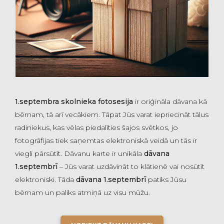
1.septembra skolnieka fotosesija
ir oriģināla dāvana kā
bērnam, tā arī vecākiem. Tāpat Jūs varat iepriecināt tālus
radiniekus, kas vēlas piedalīties šajos svētkos, jo
fotogrāfijas tiek saņemtas elektroniskā veidā un tās ir
viegli pārsūtīt. Dāvanu karte ir unikāla
dāvana
1.septembrī
– Jūs varat uzdāvināt to klātienē vai nosūtīt
elektroniski. Tāda
dāvana 1.septembrī
patiks Jūsu
bērnam un paliks atmiņā uz visu mūžu.