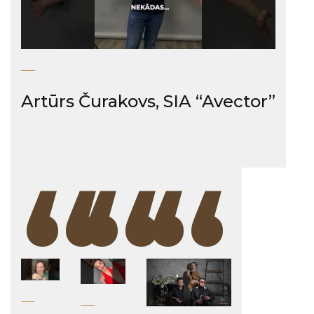
Artūrs Čurakovs, SIA “Avector”
“
“
“