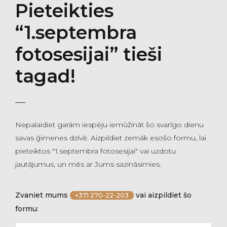
Pieteikties
“1.septembra
fotosesijai” tieši
tagad!
Nepalaidiet garām iespēju iemūžināt šo svarīgo dienu
savas ģimenes dzīvē. Aizpildiet zemāk esošo formu, lai
pieteiktos "1.septembra fotosesijai" vai uzdotu
jautājumus, un mēs ar Jums sazināsimies.
Zvaniet mums
vai aizpildiet šo
+371 270-22-203
formu: