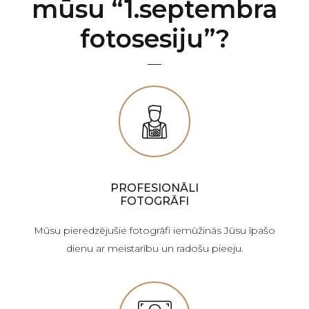
mūsu “1.septembra
fotosesiju”?
PROFESIONĀLI
FOTOGRĀFI
Mūsu pieredzējušie fotogrāfi iemūžinās Jūsu īpašo
dienu ar meistarību un radošu pieeju.