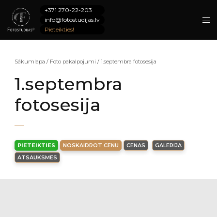
+371 270-22-203
info@fotostudijas.lv
Pieteikties!
Sākumlapa
/
Foto pakalpojumi
/
1.septembra fotosesija
1.septembra
fotosesija
PIETEIKTIES
NOSKAIDROT CENU
CENAS
GALERIJA
ATSAUKSMES