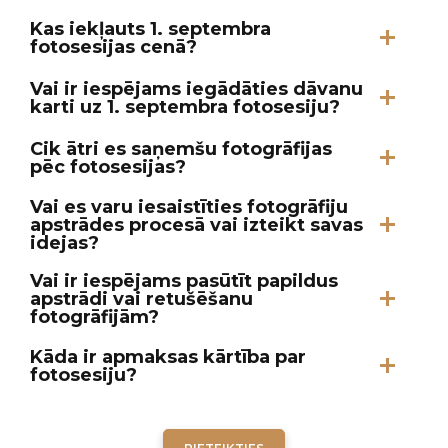
Kas iekļauts 1. septembra
fotosesijas cenā?
Vai ir iespējams iegādāties dāvanu
karti uz 1. septembra fotosesiju?
Cik ātri es saņemšu fotogrāfijas
pēc fotosesijas?
Vai es varu iesaistīties fotogrāfiju
apstrādes procesā vai izteikt savas
idejas?
Vai ir iespējams pasūtīt papildus
apstrādi vai retušēšanu
fotogrāfijām?
Kāda ir apmaksas kārtība par
fotosesiju?