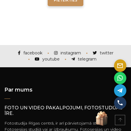
PIETEIKTIES
facebook
instagram
twitter
youtube
telegram
Par mums
FOTO UN VIDEO PAKALPOJUMI, FOTOSTUDIJAS
ĪRE.
Fotostudija Rīgas centrā, ir arī pārvietojamā studija.
Fotosesijas studijā vai ar izbraukumu. Fotosesijas un video