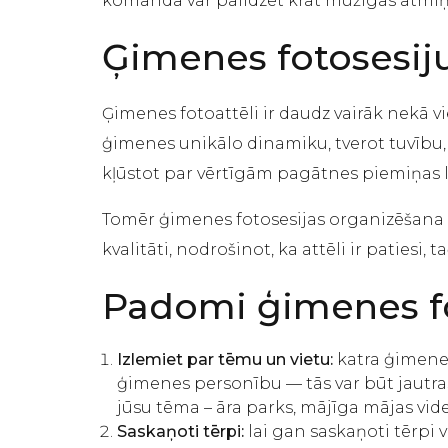
komanda var palīdzēt krāt mūžīgas atmiņ
Ģimenes fotosesij
Ģimenes fotoattēli ir daudz vairāk nekā vien
ģimenes unikālo dinamiku, tverot tuvību, m
kļūstot par vērtīgām pagātnes piemiņas 
Tomēr ģimenes fotosesijas organizēšana va
kvalitāti, nodrošinot, ka attēli ir patiesi,
Padomi ģimenes fo
Izlemiet par tēmu un vietu:
katra ģimene 
ģimenes personību — tās var būt jautras 
jūsu tēma – āra parks, mājīga mājas vide
Saskaņoti tērpi:
lai gan saskaņoti tērpi 