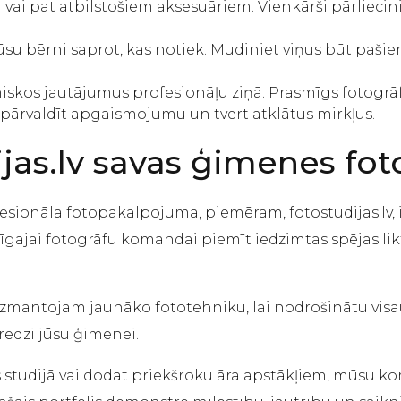
i pat atbilstošiem aksesuāriem. Vienkārši pārlieciniet
jūsu bērni saprot, kas notiek. Mudiniet viņus būt pašiem
niskos jautājumus profesionāļu ziņā. Prasmīgs fotogrāf
, pārvaldīt apgaismojumu un tvert atklātus mirkļus.
ijas.lv savas ģimenes fot
fesionāla fotopakalpojuma, piemēram, fotostudijas.lv, 
īgajai fotogrāfu komandai piemīt iedzimtas spējas likt
antojam jaunāko fototehniku, lai nodrošinātu visaugs
redzi jūsu ģimenei.
es studijā vai dodat priekšroku āra apstākļiem, mūsu k