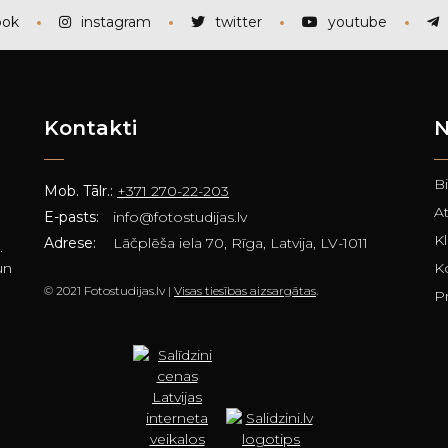
ook
instagram
twitter
youtube
Kontakti
N
B
Mob. Tālr.:
+371 270-22-203
A
E-pasts:
info@fotostudijas.lv
Kl
Adrese:
Lāčplēša iela 70, Rīga, Latvija, LV-1011
.
un
K
© 2021 Fotostudijas.lv |
Visas tiesības aizsargātas
.
Pr