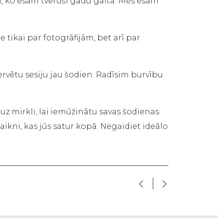
i, ko esam tvēruši gadu gaitā. Mēs esam
 tikai par fotogrāfijām, bet arī par
rvētu sesiju jau šodien. Radīsim burvību
ai uz mirkli, lai iemūžinātu savas šodienas
kni, kas jūs satur kopā. Negaidiet ideālo