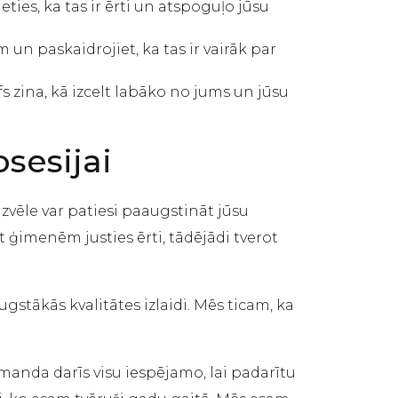
ies, ka tas ir ērti un atspoguļo jūsu
 un paskaidrojiet, ka tas ir vairāk par
s zina, kā izcelt labāko no jums un jūsu
osesijai
izvēle var patiesi paaugstināt jūsu
 ģimenēm justies ērti, tādējādi tverot
tākās kvalitātes izlaidi. Mēs ticam, ka
omanda darīs visu iespējamo, lai padarītu