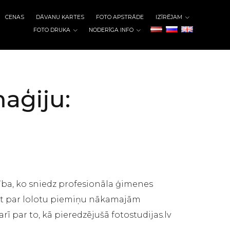
CENAS
DĀVANU KARTES
FOTO APSTRĀDE
IZĪRĒJAM
FOTO DRUKA
NODERĪGA INFO
aģiju:
ība, ko sniedz profesionāla ģimenes
kļūst par lolotu piemiņu nākamajām
ī par to, kā pieredzējušā fotostudijas.lv