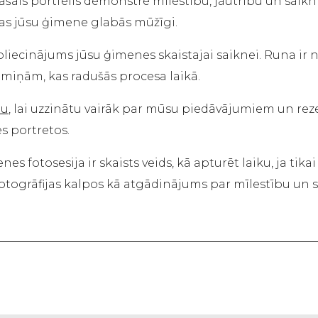
šais portfelis demonstrē mīlestību, jautrību un saikn
as jūsu ģimene glabās mūžīgi.
liecinājums jūsu ģimenes skaistajai saiknei. Runa ir ne
miņām, kas radušās procesa laikā.
pu
, lai uzzinātu vairāk par mūsu piedāvājumiem un reze
 portretos.
nes fotosesija ir skaists veids, kā apturēt laiku, ja tik
ogrāfijas kalpos kā atgādinājums par mīlestību un sai