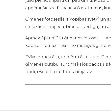
jūsu pieredzi īpašu un patīkamu. Mūsu pla
apņēmušies radīt paliekošas atmiņas, kur
Ģimenes fotosesija ir kopības svētki un ap
smiekliem, mijiedarbību un vērtīgajām at
Apmeklējiet mūsu
ģimenes fotosesiju la
kopā un iemūžināsim to mūžīgos ģimenes
Dzīve notiek ātri, un bērni ātri izaug. Ģime
ģimenes būtību. Turpmākajos gados šīs fot
brīdi; izveido to ar fotostudijas.lv.