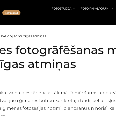
FOTOSTUDIJA
FOTO PAKALPOJUMI
Kontakti
 izveidojiet mūžīgas atmiņas
es fotogrāfēšanas m
žīgas atmiņas
tikai viena pieskāriena attālumā. Tomēr šarms un burv
 ietver jūsu ģimenes būtību konkrētajā brīdī, bet arī 
ģimenes fotosesijas nozīmi, plānošanu un norisi, kā ar