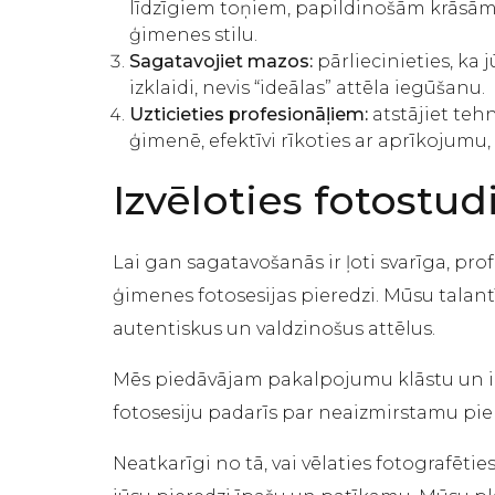
līdzīgiem toņiem, papildinošām krāsām va
ģimenes stilu.
Sagatavojiet mazos:
pārliecinieties, ka 
izklaidi, nevis “ideālas” attēla iegūšanu.
Uzticieties profesionāļiem:
atstājiet teh
ģimenē, efektīvi rīkoties ar aprīkojumu
Izvēloties fotostud
Lai gan sagatavošanās ir ļoti svarīga, pro
ģimenes fotosesijas pieredzi. Mūsu talant
autentiskus un valdzinošus attēlus.
Mēs piedāvājam pakalpojumu klāstu un izm
fotosesiju padarīs par neaizmirstamu pie
Neatkarīgi no tā, vai vēlaties fotografēti