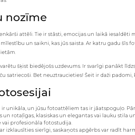
as.
u nozīme
kārši attēli. Tie ir stāsti, emocijas un laikā iesaldēti 
īlestību un saikni, kas jūs saista. Ar katru gadu šīs f
lietām.
rētu šķist biedējošs uzdevums. Ir svarīgi panākt līdz
 taču satriecoši. Bet neuztraucieties! Šeit ir daži padom
tosesijai
ir unikāla, un jūsu fotoattēliem tas ir jāatspoguļo. Pā
un rotaļīgas, klasiskas un elegantas vai lauku stila un
 vai profesionāla fotostudija.
var izklausīties sierīgi, saskaņots apģērbs var radīt h