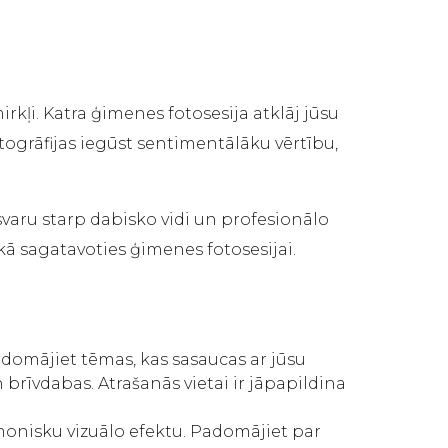
mirkļi. Katra ģimenes fotosesija atklāj jūsu
otogrāfijas iegūst sentimentālāku vērtību,
svaru starp dabisko vidi un profesionālo
i, kā sagatavoties ģimenes fotosesijai.
rdomājiet tēmas, kas sasaucas ar jūsu
 brīvdabas. Atrašanās vietai ir jāpapildina
armonisku vizuālo efektu. Padomājiet par