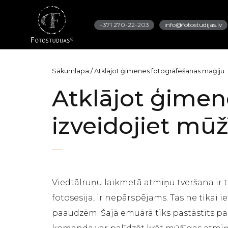
+371 270-22-203
info@fotostudijas.lv
Sākumlapa
/
Atklājot ģimenes fotogrāfēšanas maģiju:
Atklājot ģimen
izveidojiet mū
Viedtālruņu laikmetā atmiņu tveršana ir 
fotosesija, ir nepārspējams. Tas ne tikai
paaudzēm. Šajā emuārā tiks pastāstīts par 