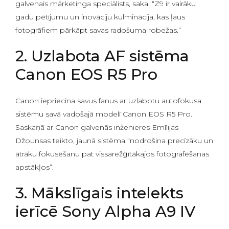
galvenais mārketinga speciālists, saka: “Z9 ir vairāku
gadu pētījumu un inovāciju kulminācija, kas ļaus
fotogrāfiem pārkāpt savas radošuma robežas.”
2. Uzlabota AF sistēma
Canon EOS R5 Pro
Canon iepriecina savus fanus ar uzlabotu autofokusa
sistēmu savā vadošajā modelī Canon EOS R5 Pro.
Saskaņā ar Canon galvenās inženieres Emīlijas
Džounsas teikto, jaunā sistēma “nodrošina precīzāku un
ātrāku fokusēšanu pat vissarežģītākajos fotografēšanas
apstākļos”.
3. Mākslīgais intelekts
ierīcē Sony Alpha A9 IV