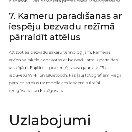
diapazonu, kas paredzēta profesionālai videografēšanai.
7. Kameru parādīšanās ar
iespēju bezvadu režīmā
pārraidīt attēlus
Attīstoties bezvadu sakaru tehnoloģijām, kameras
arvien vairāk tiek aprīkotas ar bezvadu attēlu pārraides
iespējām. Fujifilm ir prezentējis savu jauno X-T5 ar
iebūvētu Wi-Fi un Bluetooth, kas ļauj fotogrāfiem viegli
pārsūtīt attēlus uz mobilajām ierīcēm tūlītējai
rediģēšanai un kopīgošanai.
Uzlabojumi