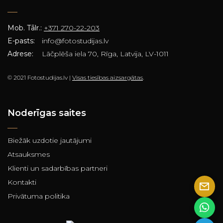
Mob. Tālr.:
+371 270-22-203
E-pasts:
info@fotostudijas.lv
Adrese:
Lāčplēša iela 70, Rīga, Latvija, LV-1011
© 2021 Fotostudijas.lv |
Visas tiesības aizsargātas
.
Noderīgas saites
Biežāk uzdotie jautājumi
Atsauksmes
Klienti un sadarbības partneri
Kontakti
Privātuma politika