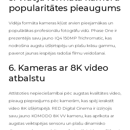
popularitātes pieaugums
Vidēja formāta kameras kļūst arvien pieejamākas un
populārākas profesionālu fotogrāfu vidū. Phase One ir
prezentējis savu jauno IQ4 150MP Trichromatic, kas
nodrošina augstu izšķirtspēju un plašu krāsu gammu,
paverot jaunas iespējas radošai filmu veidošanai.
6. Kameras ar 8K video
atbalstu
Attīstoties nepieciešamībai pēc augstas kvalitātes video,
pieaug pieprasījums pēc kamerām, kas spēj ierakstīt
video 8K izšķirtspējā. RED Digital Cinema ir izziņojis
savu jauno KOMODO 8K VV kameru, kas aprīkota ar
augstas veiktspējas sensoru un plašu dinamisko