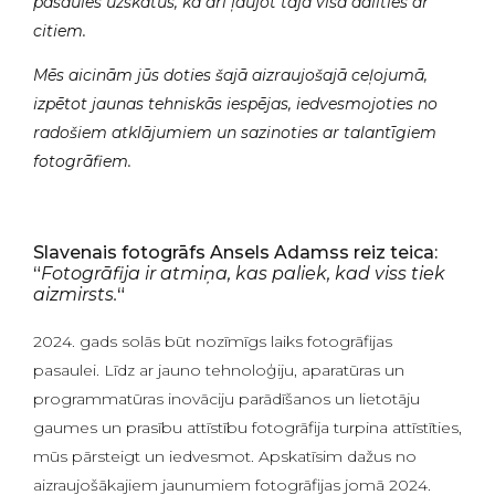
pasaules uzskatus, kā arī ļaujot tajā visā dalīties ar
citiem.
Mēs aicinām jūs doties šajā aizraujošajā ceļojumā,
izpētot jaunas tehniskās iespējas, iedvesmojoties no
radošiem atklājumiem un sazinoties ar talantīgiem
fotogrāfiem.
Slavenais fotogrāfs Ansels Adamss reiz teica:
“
Fotogrāfija ir atmiņa, kas paliek, kad viss tiek
aizmirsts.
“
2024. gads solās būt nozīmīgs laiks fotogrāfijas
pasaulei. Līdz ar jauno tehnoloģiju, aparatūras un
programmatūras inovāciju parādīšanos un lietotāju
gaumes un prasību attīstību fotogrāfija turpina attīstīties,
mūs pārsteigt un iedvesmot. Apskatīsim dažus no
aizraujošākajiem jaunumiem fotogrāfijas jomā 2024.