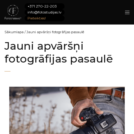
+371 270-22-203
info@fotostudijas.lv
Pieteikties!
Sākumlapa
/
Jauni apvāršņi fotogrāfijas pasaulē
Jauni apvāršņi
fotogrāfijas pasaulē