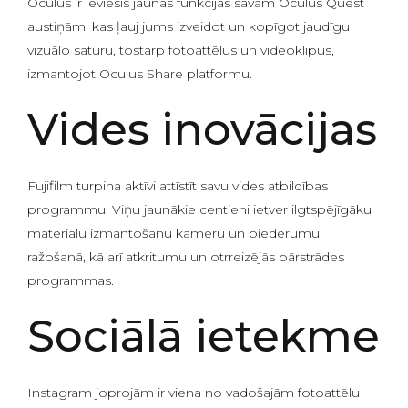
Oculus ir ieviesis jaunas funkcijas savām Oculus Quest
austiņām, kas ļauj jums izveidot un kopīgot jaudīgu
vizuālo saturu, tostarp fotoattēlus un videoklipus,
izmantojot Oculus Share platformu.
Vides inovācijas
Fujifilm turpina aktīvi attīstīt savu vides atbildības
programmu. Viņu jaunākie centieni ietver ilgtspējīgāku
materiālu izmantošanu kameru un piederumu
ražošanā, kā arī atkritumu un otrreizējās pārstrādes
programmas.
Sociālā ietekme
Instagram joprojām ir viena no vadošajām fotoattēlu