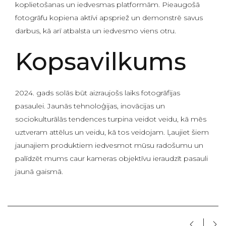
koplietošanas un iedvesmas platformām. Pieaugošā
fotogrāfu kopiena aktīvi apspriež un demonstrē savus
darbus, kā arī atbalsta un iedvesmo viens otru.
Kopsavilkums
2024. gads solās būt aizraujošs laiks fotogrāfijas
pasaulei. Jaunās tehnoloģijas, inovācijas un
sociokulturālās tendences turpina veidot veidu, kā mēs
uztveram attēlus un veidu, kā tos veidojam. Ļaujiet šiem
jaunajiem produktiem iedvesmot mūsu radošumu un
palīdzēt mums caur kameras objektīvu ieraudzīt pasauli
jaunā gaismā.