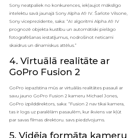
Sony neatpaliek no konkurences, iekļaujot mākslīgo
intelektu savā jaunajā Sony Alpha A9 IV. Šarlote Vilsone,
Sony viceprezidente, saka: “AI algoritmi Alpha A9 IV
prognozē objekta kustību un automātiski pielāgo
fotografēšanas iestatījumus, nodrošinot neticami
skaidrus un dinamiskus attēlus.”
4. Virtuālā realitāte ar
GoPro Fusion 2
GoPro iepazīstina mūs ar virtuālās realitātes pasauli ar
savu jauno GoPro Fusion 2 kameru Michael Jones,
GoPro izpilddirektors, saka: “Fusion 2 nav tikai kamera,
tas ir logs uz paralēlām pasaulēm, kur ikviens var kļūt
par savas filmas direktoru. savs piedzīvojums.
5. Vidēja formāta kameru