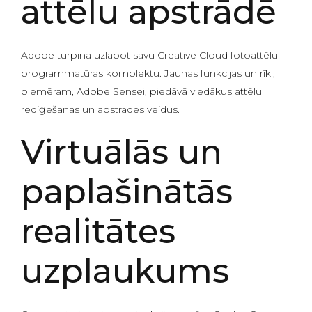
attēlu apstrādē
Adobe turpina uzlabot savu Creative Cloud fotoattēlu
programmatūras komplektu. Jaunas funkcijas un rīki,
piemēram, Adobe Sensei, piedāvā viedākus attēlu
rediģēšanas un apstrādes veidus.
Virtuālās un
paplašinātās
realitātes
uzplaukums