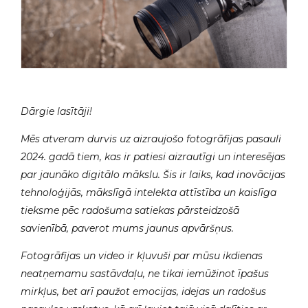
Dārgie lasītāji!
Mēs atveram durvis uz aizraujošo fotogrāfijas pasauli
2024. gadā tiem, kas ir patiesi aizrautīgi un interesējas
par jaunāko digitālo mākslu. Šis ir laiks, kad inovācijas
tehnoloģijās, mākslīgā intelekta attīstība un kaislīga
tieksme pēc radošuma satiekas pārsteidzošā
savienībā, paverot mums jaunus apvāršņus.
Fotogrāfijas un video ir kļuvuši par mūsu ikdienas
neatņemamu sastāvdaļu, ne tikai iemūžinot īpašus
mirkļus, bet arī paužot emocijas, idejas un radošus