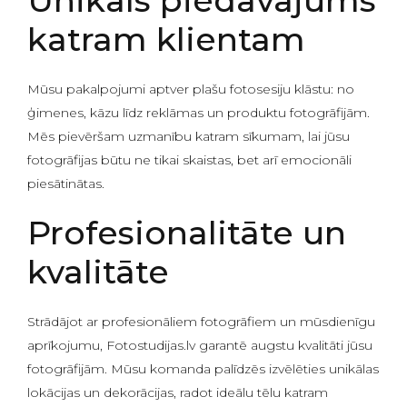
Unikāls piedāvājums
katram klientam
Mūsu pakalpojumi aptver plašu fotosesiju klāstu: no
ģimenes, kāzu līdz reklāmas un produktu fotogrāfijām.
Mēs pievēršam uzmanību katram sīkumam, lai jūsu
fotogrāfijas būtu ne tikai skaistas, bet arī emocionāli
piesātinātas.
Profesionalitāte un
kvalitāte
Strādājot ar profesionāliem fotogrāfiem un mūsdienīgu
aprīkojumu, Fotostudijas.lv garantē augstu kvalitāti jūsu
fotogrāfijām. Mūsu komanda palīdzēs izvēlēties unikālas
lokācijas un dekorācijas, radot ideālu tēlu katram