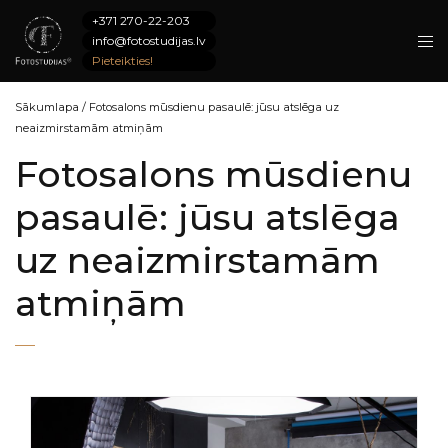
+371 270-22-203
info@fotostudijas.lv
Pieteikties!
Sākumlapa
/
Fotosalons mūsdienu pasaulē: jūsu atslēga uz
neaizmirstamām atmiņām
Fotosalons mūsdienu
pasaulē: jūsu atslēga
uz neaizmirstamām
atmiņām