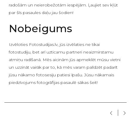
radošām un neierobežotām iespējām. Ļaujiet sev kļūt
par šīs pasaules daļu jau šodien!
Nobeigums
Izvēloties Fotostudijas.lv, jūs izvēlaties ne tikai
fotostudiju, bet arī uzticamu partneri neaizmirstamu
atmiņu radīšanā. Mēs aicinām jūs apmeklēt mūsu vietni
un uzzināt vairāk par to, kā mēs varam palīdzēt padarīt
jūsu nākamo fotosesiju patiesi īpašu. Jūsu nākamais
piedzīvojums fotogrāfijas pasaulē sākas šeit!