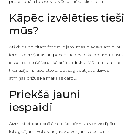
profesionālu fotosesiju klāstu mūsu klientiem.
Kāpēc izvēlēties tieši
mūs?
Atšķirībā no citām fotostudijām, mēs piedāvājam pilnu
foto uzņemšanas un pēcapstrādes pakalpojumu klāstu,
ieskaitot retušēšanu, kā arī fotodruku. Mūsu misija – ne
tikai uzņemt labu attēlu, bet saglabāt jūsu dzīves
atmiņas brīžus kā mākslas darbu.
Priekšā jauni
iespaidi
Aizmirstiet par banālām pašbildēm un vienveidīgām
fotogrāfijām. Fotostudijas.lv atver jums pasauli ar