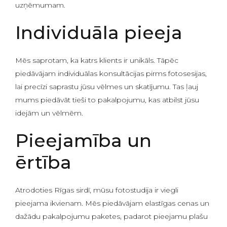
uzņēmumam.
Individuāla pieeja
Mēs saprotam, ka katrs klients ir unikāls. Tāpēc
piedāvājam individuālas konsultācijas pirms fotosesijas,
lai precīzi saprastu jūsu vēlmes un skatījumu. Tas ļauj
mums piedāvāt tieši to pakalpojumu, kas atbilst jūsu
idejām un vēlmēm.
Pieejamība un
ērtība
Atrodoties Rīgas sirdī, mūsu fotostudija ir viegli
pieejama ikvienam. Mēs piedāvājam elastīgas cenas un
dažādu pakalpojumu paketes, padarot pieejamu plašu