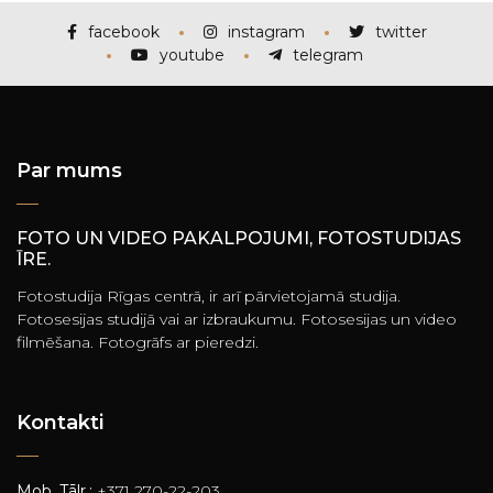
facebook
instagram
twitter
youtube
telegram
Par mums
FOTO UN VIDEO PAKALPOJUMI, FOTOSTUDIJAS
ĪRE.
Fotostudija Rīgas centrā, ir arī pārvietojamā studija.
Fotosesijas studijā vai ar izbraukumu. Fotosesijas un video
filmēšana. Fotogrāfs ar pieredzi.
Kontakti
Mob. Tālr.:
+371 270-22-203