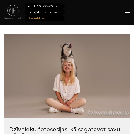
+371 270-22-203
info@fotostudijas.lv
Pieteikties!
Dzīvnieku fotosesijas: kā sagatavot savu