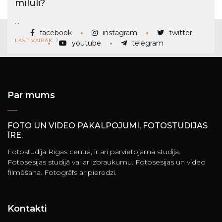
mīluli?
...
facebook
instagram
twitter
LASĪT VAIRĀK
youtube
telegram
Par mums
FOTO UN VIDEO PAKALPOJUMI, FOTOSTUDIJAS
ĪRE.
Fotostudija Rīgas centrā, ir arī pārvietojamā studija.
Fotosesijas studijā vai ar izbraukumu. Fotosesijas un video
filmēšana. Fotogrāfs ar pieredzi.
Kontakti