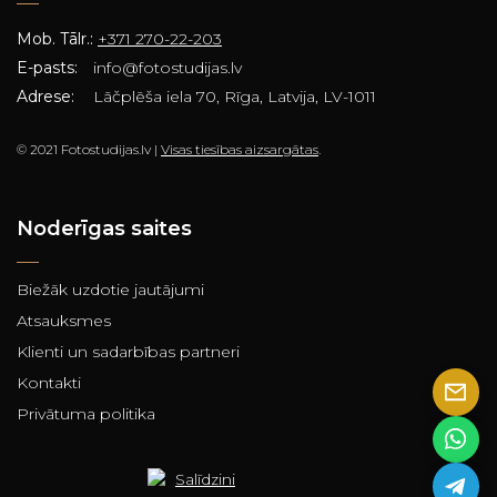
Mob. Tālr.:
+371 270-22-203
E-pasts:
info@fotostudijas.lv
Adrese:
Lāčplēša iela 70, Rīga, Latvija, LV-1011
© 2021 Fotostudijas.lv |
Visas tiesības aizsargātas
.
Noderīgas saites
Biežāk uzdotie jautājumi
Atsauksmes
Klienti un sadarbības partneri
Kontakti
Privātuma politika