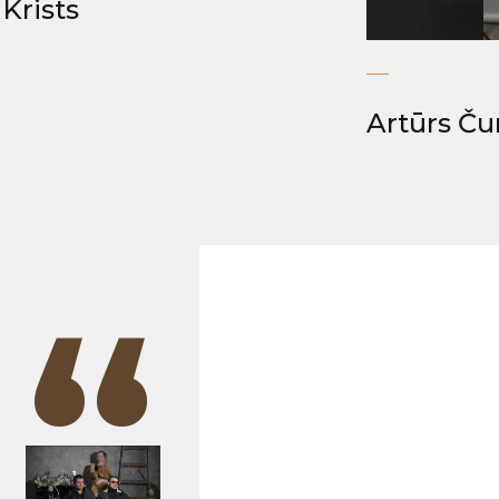
Krists
Artūrs Ču
“