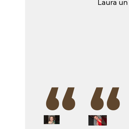
Laura un 
“
“