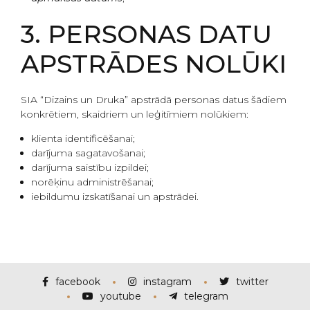
3. PERSONAS DATU
APSTRĀDES NOLŪKI
SIA “Dizains un Druka” apstrādā personas datus šādiem
konkrētiem, skaidriem un leģitīmiem nolūkiem:
klienta identificēšanai;
darījuma sagatavošanai;
darījuma saistību izpildei;
norēķinu administrēšanai;
iebildumu izskatīšanai un apstrādei.
facebook
instagram
twitter
youtube
telegram