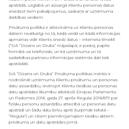
apstrādā, uzglabā un aizsargā Klientu personas datus
sniedzot tiem pakalpojumus, saskaņā ar uzņēmuma
darbības veidiem.
Privātuma politika ir attiecināma uz Klientu personas
datiem neatkarīgi no tā, kādā veidā un kādā informācijas
apmaiņas vidē Klients sniedz datus – Interneta tīmeklī
(“SIA “Dizains un Druka” mājaslapā, e-pasts), papīra
formātā vai telefoniski, un kā uzņēmuma un tā
sadarbības partneru informācijas sistēmās dati tiek
apstrādāti.
SIA “Dizains un Druka” Privātuma politikas mērķis ir
nodrošināt uzņēmuma Klientu privātumu un personas
datu aizsardzību, ievērojot Klientu tiesības uz personas
datu apstrādes likumību atbilstoši Eiropas Parlamenta
un Padomes 2016. gada 27. aprīļa Regulai 2016/679 par
fizisku personu aizsardzību attiecībā uz personas datu
apstrādi un šādu datu brīvu apriti (turpmāk tekstā –
“Regula“) un citiem piemērojamajiem tiesību aktiem
privātuma un datu apstrādes jomā.