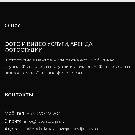
О нас
ФОТО И ВИДЕО УСЛУГИ, АРЕНДА
ФОТОСТУДИИ
Фотостудия в центре Риги, также есть мобильная
студия. Фотосессии в студии и с выездом. Фотосессии и
видеосъемки. Опытные фотографы.
Контакты
Моб. тел.:
+371 270-22-203
Э-почта:
info@fotostudijas.lv
Адрес:
Lāčplēša iela 70, Rīga, Latvija, LV-1011