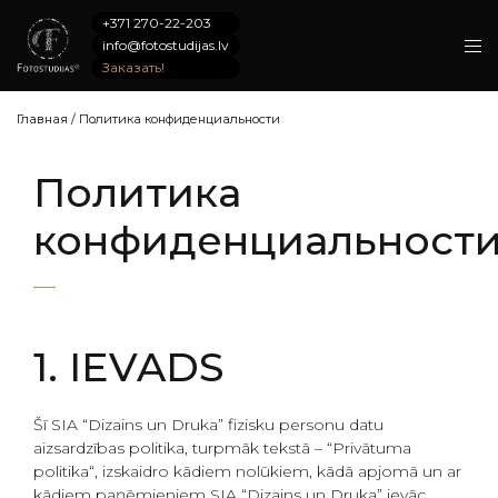
+371 270-22-203
info@fotostudijas.lv
Заказать!
Главная
/
Политика конфиденциальности
Политика
конфиденциальност
1. IEVADS
Šī SIA “Dizains un Druka” fizisku personu datu
aizsardzības politika, turpmāk tekstā – “Privātuma
politika“, izskaidro kādiem nolūkiem, kādā apjomā un ar
kādiem paņēmieniem SIA “Dizains un Druka” ievāc,