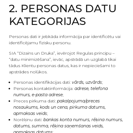
2. PERSONAS DATU
KATEGORIJAS
Personas dati ir jebkāda informācija par identificētu vai
identificējamu fizisku personu.
SIA “Dizains un Druka”, ievērojot Regulas principu –
“datu minimizēšana”, ievāc, apstrādā un uzglabā tikai
tādus Klientu personas datus, kas ir nepieciešami to
apstrādes nolūkos.
Personas identifikācijas dati:
vārds, uzvārds
;
Personas kontaktinformācija:
adrese, telefona
numurs, e-pasta adrese
;
Preces pirkuma dati:
pakalpojuma/preces
nosaukums, kods un cena, pirkuma datums,
apmaksas veids
;
Norēķinu dati:
bankas konta numurs, rēķina numurs,
datums, summa, rēķina saņemšanas veids,
apmaksas datums
;