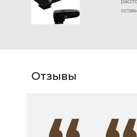
расст
остав
Отзывы