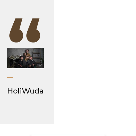
“
HoliWuda