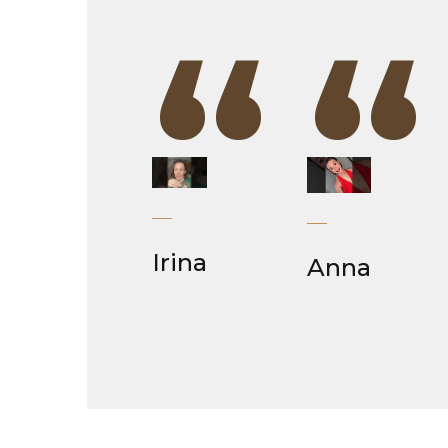
“
“
Irina
Anna