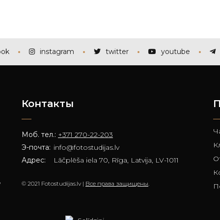
ook
instagram
twitter
youtube
Контакты
П
Ч
Моб. тел.:
+371 270-22-203
К
Э-почта:
info@fotostudijas.lv
О
Адрес:
Lāčplēša iela 70, Rīga, Latvija, LV-1011
К
е
© 2021 Fotostudijas.lv |
Все права защищены
.
П