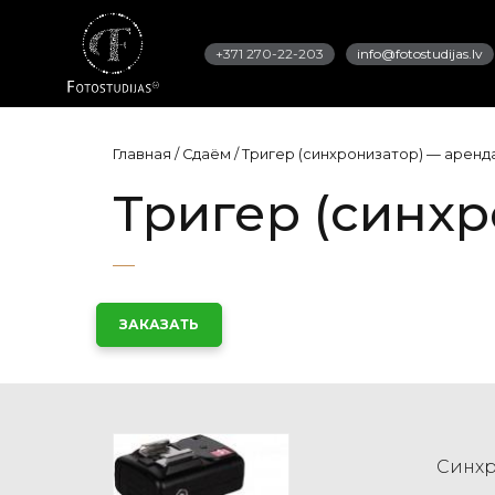
+371 270-22-203
info@fotostudijas.lv
Главная
/
Сдаём
/
Тригер (синхронизатор) — аренд
Тригер (синх
ЗАКАЗАТЬ
Синхр