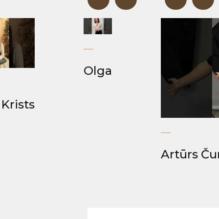
“
“
“
Olga
Krists
Artūrs Ču