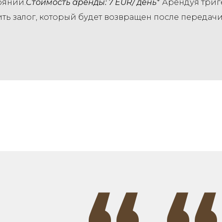
оянии.
Стоимость аренды: 7 EUR/
день
* Арендуя триг
ить залог, который будет возвращен после передачи