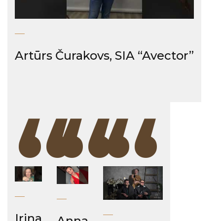
Artūrs Čurakovs, SIA “Avector”
“
“
“
Irina
Anna