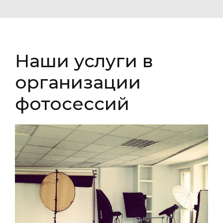
Наши услуги в
организации
фотосессий