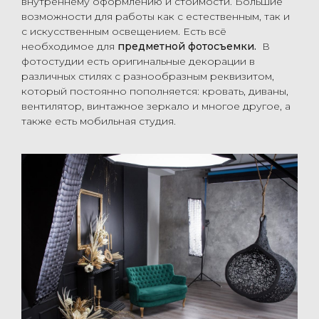
внутреннему оформлению и стоимости. Большие
возможности для работы как с естественным, так и
с искусственным освещением. Есть всё
необходимое для
предметной фотосъемки.
В
фотостудии есть оригинальные декорации в
различных стилях с разнообразным реквизитом,
который постоянно пополняется: кровать, диваны,
вентилятор, винтажное зеркало и многое другое, а
также есть мобильная студия.