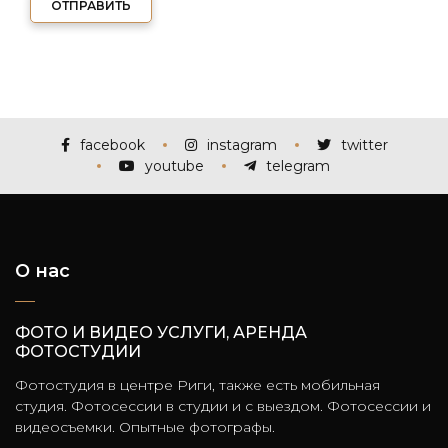
ОТПРАВИТЬ
facebook
instagram
twitter
youtube
telegram
О нас
ФОТО И ВИДЕО УСЛУГИ, АРЕНДА
ФОТОСТУДИИ
Фотостудия в центре Риги, также есть мобильная
студия. Фотосессии в студии и с выездом. Фотосессии и
видеосъемки. Опытные фотографы.