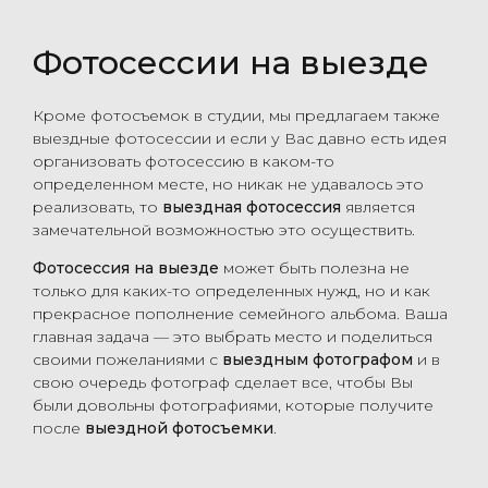
Фотосессии на выезде
Кроме фотосъемок в студии, мы предлагаем также
выездные фотосессии и если у Вас давно есть идея
организовать фотосессию в каком-то
определенном месте, но никак не удавалось это
реализовать, то
выездная фотосессия
является
замечательной возможностью это осуществить.
Фотосессия на выезде
может быть полезна не
только для каких-то определенных нужд, но и как
прекрасное пополнение семейного альбома. Ваша
главная задача — это выбрать место и поделиться
своими пожеланиями с
выездным фотографом
и в
свою очередь фотограф сделает все, чтобы Вы
были довольны фотографиями, которые получите
после
выездной фотосъемки
.