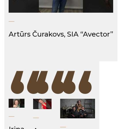
Artūrs Čurakovs, SIA “Avector”
“
“
“