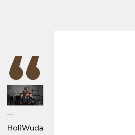
“
HoliWuda