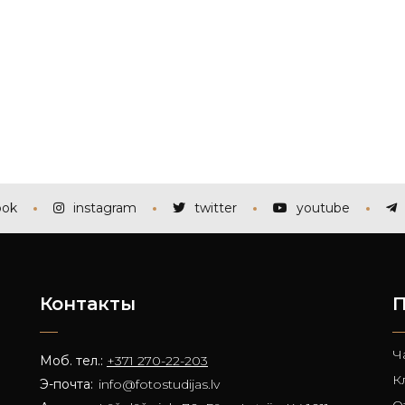
ook
instagram
twitter
youtube
Контакты
П
Ч
Моб. тел.:
+371 270-22-203
К
Э-почта:
info@fotostudijas.lv