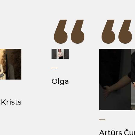
“
“
“
Olga
Krists
Artūrs Ču