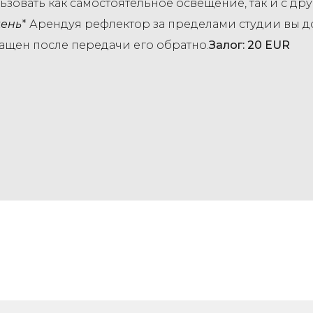
ьзовать как самостоятельное освещение, так и с др
день
* Арендуя рефлектор
за пределами студии вы д
ащен после передачи его обратно.
Залог: 20 EUR