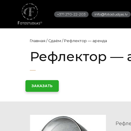
+371 270-22-203
info@fotostudijas.lv
Главная
/
Сдаём
/
Рефлектор — аренда
Рефлектор — 
ЗАКАЗАТЬ
Рефле