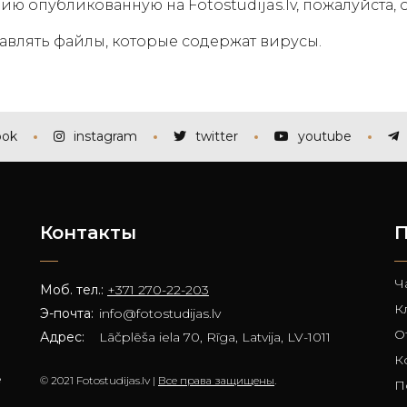
 опубликованную на Fotostudijas.lv, пожалуйста, об
авлять файлы, которые содержат вирусы.
ook
instagram
twitter
youtube
Контакты
П
Ч
Моб. тел.:
+371 270-22-203
К
Э-почта:
info@fotostudijas.lv
О
Адрес:
Lāčplēša iela 70, Rīga, Latvija, LV-1011
К
е
© 2021 Fotostudijas.lv |
Все права защищены
.
П