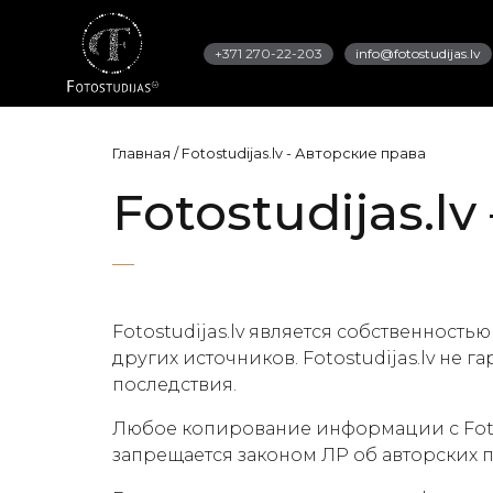
+371 270-22-203
info@fotostudijas.lv
Главная
/
Fotostudijas.lv - Авторские права
Fotostudijas.l
Fotostudijas.lv является собственность
других источников. Fotostudijas.lv не
последствия.
Любое копирование информации с Fotos
запрещается законом ЛР об авторских п