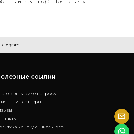
ращайтесь: info@ fotostudijas.lv
telegram
олезные ссылки
асто задаваемые вопросы
лиенты и партнёры
тзывы
онтакты
олитика конфиденциальности