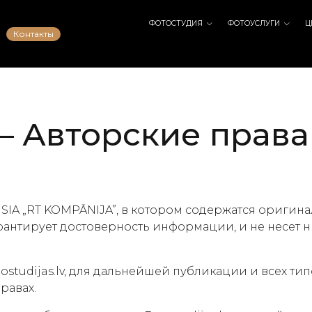
ФОТОСТУДИЯ
ФОТОУСЛУГИ
Ц
Контакты
v – Авторские права
ю SIA „RT KOMPĀNIJA”, в котором содержатся оригин
 гарантирует достоверность информации, и не несет
tudijas.lv, для дальнейшей публикации и всех ти
равах.