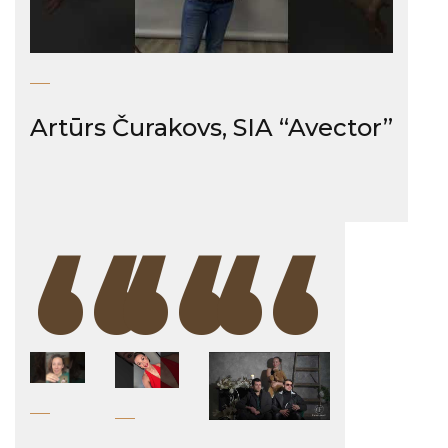
Artūrs Čurakovs, SIA “Avector”
“
“
“