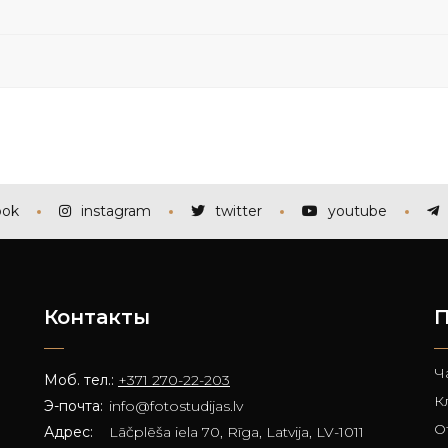
ook
instagram
twitter
youtube
Контакты
П
Ч
Моб. тел.:
+371 270-22-203
К
Э-почта:
info@fotostudijas.lv
О
Адрес:
Lāčplēša iela 70, Rīga, Latvija, LV-1011